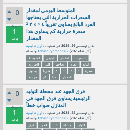
المتوسط اليومي لمقدار
0
السعرات الحرارية التي يحتاجها
الفرد البالغ يساوي تقريباً ٤ ⁴ × ٢ ²
تصويتات
1
سعرة حرارية كم يساوي هذا
المقدار
إجابة
ديسمبر 29، 2024
سُئل
في تصنيف
حلول تعليمية
نقاط)
202ألف
(
tabashiryemenas17
بواسطة
السعرات
لمقدار
اليومي
المتوسط
البالغ
الفرد
يحتاجها
التي
الحرارية
سعرة
²
٢
⁴
٤
تقريباً
يساوي
المقدار
هذا
كم
حرارية
فرق الجهد عند محطة التوليد
0
الرئيسية يساوي فرق الجهد في
المنازل صواب خطأ
تصويتات
1
ديسمبر 28، 2024
سُئل
في تصنيف
حلول تعليمية
نقاط)
202ألف
(
tabashiryemenas17
بواسطة
إجابة
التوليد
محطة
عند
الجهد
فرق