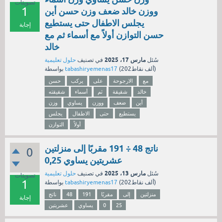
تصويتات
1
ووزن خالد ضعف وزن حسن أين
يجلس الاطفال حتى يستطيع
إجابة
حسن التوازن أولاً مع أسماء ثم مع
خالد
مارس 17، 2025
سُئل
في تصنيف
حلول تعليمية
نقاط)
202ألف
(
tabashiryemenas17
بواسطة
مع
الارجوحة
على
يركب
حسن
خالد
شقيقة
ثم
أسماء
شقيقته
أين
ضعف
ووزن
يساوي
وزن
يستطيع
حتى
الاطفال
يجلس
أولاً
التوازن
ناتج 48 ÷ 191 مقربًا إلى منزلتين
0
عشريتين يساوي 0,25
مارس 13، 2025
سُئل
في تصنيف
حلول تعليمية
تصويتات
1
نقاط)
202ألف
(
tabashiryemenas17
بواسطة
منزلتين
إلى
مقربًا
191
48
ناتج
إجابة
25
0
يساوي
عشريتين