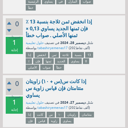
صواب
المنازل
في
يساوي
الرئيسية
خطأ
إذا انخفض ثمن ثلاجة بنسبة 13 ٪
0
فإن ثمنها الجديد يساوي 0,13 ×
ثمنها الأصلي . صواب خطأ
تصويتات
1
ديسمبر 28، 2024
سُئل
في تصنيف
حلول تعليمية
نقاط)
202ألف
(
tabashiryemenas17
بواسطة
إجابة
13
بنسبة
ثلاجة
ثمن
انخفض
إذا
0
يساوي
الجديد
ثمنها
فإن
٪
خطأ
صواب
الأصلي
إذا كانت س(س + ١٠) زاويتان
0
متتامتان فإن قياس زاوية س
يساوي
تصويتات
1
ديسمبر 27، 2024
سُئل
في تصنيف
حلول تعليمية
نقاط)
202ألف
(
tabashiryemenas17
بواسطة
إجابة
متتامتان
زاويتان
١٠
س
كانت
إذا
يساوي
زاوية
قياس
فإن