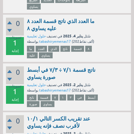
المربعة
بالوحدات
الجديد
المربع
يساوي
ما العدد الذي ناتج قسمة العدد ٨
0
عليه يساوي ٨
يناير 4، 2025
سُئل
في تصنيف
حلول تعليمية
تصويتات
1
نقاط)
202ألف
(
tabashiryemenas17
بواسطة
٨
قسمة
ناتج
الذي
العدد
ما
إجابة
يساوي
عليه
ناتج قسمة ٧/١ ÷ ٧/٣ في أبسط
0
صورة يساوي
يناير 2، 2025
سُئل
في تصنيف
حلول تعليمية
تصويتات
1
نقاط)
202ألف
(
tabashiryemenas17
بواسطة
أبسط
في
٣
١
٧
قسمة
ناتج
إجابة
يساوي
صورة
عند تقريب الكسر التالي ١٠/١
0
لأقرب نصف فإنه يساوي
يناير 2، 2025
سُئل
في تصنيف
حلول تعليمية