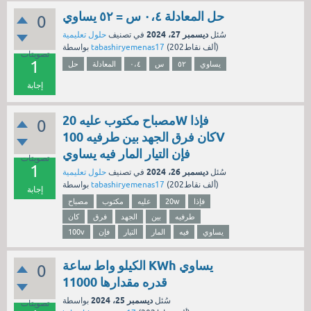
حل المعادلة ٠،٤ س = ٥٢ يساوي
0
ديسمبر 27، 2024
سُئل
في تصنيف
حلول تعليمية
نقاط)
202ألف
(
tabashiryemenas17
بواسطة
تصويتات
1
يساوي
٥٢
س
٠،٤
المعادلة
حل
إجابة
مصباح مكتوب عليه 20W فإذا
0
كان فرق الجهد بين طرفيه 100V
فإن التيار المار فيه يساوي
تصويتات
1
ديسمبر 26، 2024
سُئل
في تصنيف
حلول تعليمية
نقاط)
202ألف
(
tabashiryemenas17
بواسطة
إجابة
فإذا
20w
عليه
مكتوب
مصباح
طرفيه
بين
الجهد
فرق
كان
يساوي
فيه
المار
التيار
فإن
100v
الكيلو واط ساعة KWh يساوي
0
قدره مقدارها 11000
ديسمبر 25، 2024
سُئل
بواسطة
تصويتات