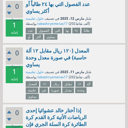
عدد الفصول التي بها ٢٤ طالباً أو
0
أكثر يساوي
مارس 12، 2025
سُئل
في تصنيف
حلول تعليمية
تصويتات
1
نقاط)
202ألف
(
tabashiryemenas17
بواسطة
طالباً
٢٤
بها
التي
الفصول
عدد
إجابة
يساوي
أكثر
أو
المعدل (١٢٠ ريال مقابل ١٢ آلة
0
حاسبة) في صورة معدل وحدة
يساوي
تصويتات
1
مارس 11، 2025
سُئل
في تصنيف
حلول تعليمية
نقاط)
202ألف
(
tabashiryemenas17
بواسطة
إجابة
آلة
١٢
مقابل
ريال
١٢٠
المعدل
وحدة
معدل
صورة
في
حاسبة
يساوي
إذا أختار خالد عشوائيا إحدى
0
الرياضات الأتية كرة القدم كرة
الطائرة كرة السلة الجري فإن
تصويتات