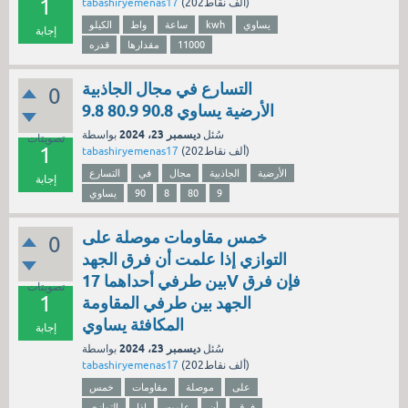
1
نقاط)
202ألف
(
tabashiryemenas17
يساوي
kwh
ساعة
واط
الكيلو
إجابة
11000
مقدارها
قدره
التسارع في مجال الجاذبية
0
الأرضية يساوي 90.8 80.9 9.8
ديسمبر 23، 2024
سُئل
بواسطة
تصويتات
1
نقاط)
202ألف
(
tabashiryemenas17
الأرضية
الجاذبية
مجال
في
التسارع
إجابة
9
80
8
90
يساوي
خمس مقاومات موصلة على
0
التوازي إذا علمت أن فرق الجهد
بين طرفي أحداهما 17V فإن فرق
تصويتات
1
الجهد بين طرفي المقاومة
المكافئة يساوي
إجابة
ديسمبر 23، 2024
سُئل
بواسطة
نقاط)
202ألف
(
tabashiryemenas17
على
موصلة
مقاومات
خمس
فرق
أن
علمت
إذا
التوازي