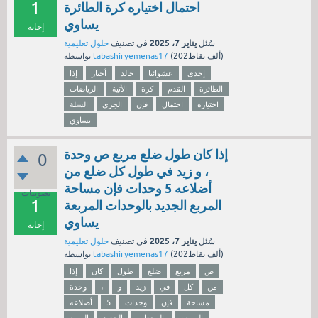
1
احتمال اختياره كرة الطائرة
يساوي
إجابة
يناير 7، 2025
سُئل
في تصنيف
حلول تعليمية
نقاط)
202ألف
(
tabashiryemenas17
بواسطة
إحدى
عشوائيا
خالد
أختار
إذا
الطائرة
القدم
كرة
الأتية
الرياضات
اختياره
احتمال
فإن
الجري
السلة
يساوي
إذا كان طول ضلع مربع ص وحدة
0
، و زيد في طول كل ضلع من
أضلاعه 5 وحدات فإن مساحة
تصويتات
1
المربع الجديد بالوحدات المربعة
يساوي
إجابة
يناير 7، 2025
سُئل
في تصنيف
حلول تعليمية
نقاط)
202ألف
(
tabashiryemenas17
بواسطة
ص
مربع
ضلع
طول
كان
إذا
من
كل
في
زيد
و
،
وحدة
مساحة
فإن
وحدات
5
أضلاعه