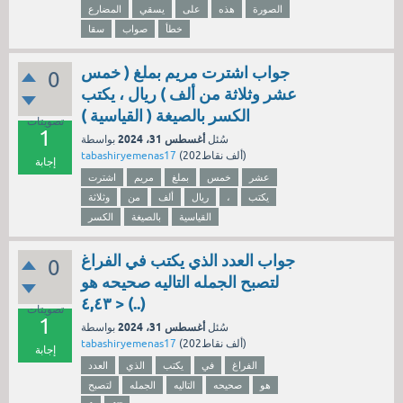
الصورة
هذه
على
يسقي
المضارع
خطأ
صواب
سقا
جواب اشترت مريم بملغ ( خمس
0
عشر وثلاثة من ألف ) ريال ، يكتب
الكسر بالصيغة ( القياسية )
تصويتات
1
أغسطس 31، 2024
سُئل
بواسطة
نقاط)
202ألف
(
tabashiryemenas17
إجابة
عشر
خمس
بملغ
مريم
اشترت
يكتب
،
ريال
ألف
من
وثلاثة
القياسية
بالصيغة
الكسر
جواب العدد الذي يكتب في الفراغ
0
لتصبح الجمله التاليه صحيحه هو
٤,٤٣ > (..)
تصويتات
1
أغسطس 31، 2024
سُئل
بواسطة
نقاط)
202ألف
(
tabashiryemenas17
إجابة
الفراغ
في
يكتب
الذي
العدد
هو
صحيحه
التاليه
الجمله
لتصبح