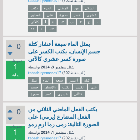
نقاط)
202ألف
(
tabashiryemenas17
الشكل
من
المظلل
الجزء
يكتب
عشري
كسر
صورة
على
المجاور
٠
ج
٣
ب
٠٣
٤
أ
كالآتي
٠٤٣
د
٤٣
يمثل الماء سبعة أعشار كتلة
0
جسم الإنسان، يكتب الكسر على
صورة كسر عشري كالآتي
تصويتات
1
سبتمبر 3، 2024
سُئل
بواسطة
نقاط)
202ألف
(
tabashiryemenas17
إجابة
كتلة
أعشار
سبعة
الماء
يمثل
على
الكسر
يكتب
الإنسان،
جسم
كالآتي
عشري
كسر
صورة
يكتب الفعل الماضي الثلاثي من
0
الفعل المضارع (يرمي) على
الصورة التالية: رمى رما ارمِ رمو
تصويتات
1
سبتمبر 1، 2024
سُئل
بواسطة
نقاط)
202ألف
(
tabashiryemenas17