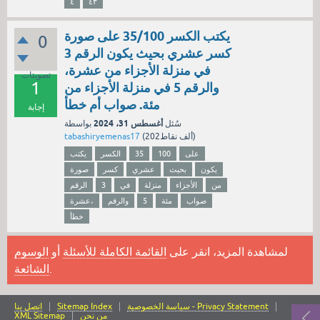
٤
٤٣
يكتب الكسر 35/100 على صورة
0
كسر عشري بحيث يكون الرقم 3
في منزلة الأجزاء من عشرة،
تصويتات
1
والرقم 5 في منزلة الأجزاء من
مئة. صواب أم خطأ
إجابة
أغسطس 31، 2024
سُئل
بواسطة
نقاط)
202ألف
(
tabashiryemenas17
على
100
35
الكسر
يكتب
يكون
بحيث
عشري
كسر
صورة
من
الأجزاء
منزلة
في
3
الرقم
صواب
مئة
5
والرقم
عشرة،
خطأ
لمشاهدة المزيد، انقر على
القائمة الكاملة للأسئلة
أو
الوسوم
.
الشائعة
سياسة الخصوصية - Privacy Statement
Sitemap Index
اتصل بنا
من نحن
XML Sitemap