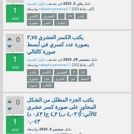
يناير 2، 2025
سُئل
في تصنيف
حلول تعليمية
تصويتات
1
نقاط)
202ألف
(
tabashiryemenas17
بواسطة
يكتب
٣٧
٠
العشري
الكسر
إجابة
إعتيادي
كسر
بصورة
يكتب الكسر العشري ٣,٧٥
0
بصورة عدد كسري في أبسط
صورة كالتالي
تصويتات
1
ديسمبر 29، 2024
سُئل
في تصنيف
حلول تعليمية
نقاط)
202ألف
(
tabashiryemenas17
بواسطة
إجابة
٧٥
٣
العشري
الكسر
يكتب
أبسط
في
كسري
عدد
بصورة
كالتالي
صورة
يكتب الجزء المظلل من الشكل
0
المجاور على صورة كسر عشري
كالآتي: أ) ٤,٠٣ ب) ٤,٣ ج) ٠,٤٣ د)
تصويتات
1
٠,٠٤٣
سبتمبر 3، 2024
سُئل
بواسطة
إجابة