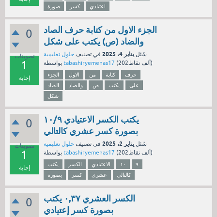
اعتيادي
كسر
صورة
الجزء الاول من كتابة حرف الصاد
0
والضاد (ص) يكتب على شكل
يناير 4، 2025
سُئل
في تصنيف
حلول تعليمية
تصويتات
1
نقاط)
202ألف
(
tabashiryemenas17
بواسطة
حرف
كتابة
من
الاول
الجزء
إجابة
على
يكتب
ص
والضاد
الصاد
شكل
يكتب الكسر الاعتيادي ١٠/٩
0
بصورة كسر عشري كالتالي
يناير 2، 2025
سُئل
في تصنيف
حلول تعليمية
تصويتات
1
نقاط)
202ألف
(
tabashiryemenas17
بواسطة
٩
١٠
الاعتيادي
الكسر
يكتب
إجابة
كالتالي
عشري
كسر
بصورة
الكسر العشري ٠,٣٧ يكتب
0
بصورة كسر إعتيادي