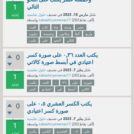
تصويتات
1
التالي
مارس 10، 2025
سُئل
في تصنيف
حلول تعليمية
إجابة
نقاط)
202ألف
(
tabashiryemenas17
بواسطة
عشر
وستة
مئة
ثلاث
العدد
وأربع
ألفاً
وثلاثون
وخمسة
مليون
التالي
النحو
على
يكتب
يكتب العدد ٠,٣٦ على صورة كسر
0
اعتيادي في أبسط صورة كالاتي
يناير 7، 2025
سُئل
في تصنيف
حلول تعليمية
تصويتات
1
نقاط)
202ألف
(
tabashiryemenas17
بواسطة
صورة
على
٣٦
٠
العدد
يكتب
إجابة
كالاتي
أبسط
في
اعتيادي
كسر
يكتب الكسر العشري ٠،٥ على
0
صورة كسر اعتيادي
يناير 7، 2025
سُئل
في تصنيف
حلول تعليمية
تصويتات
1
نقاط)
202ألف
(
tabashiryemenas17
بواسطة
على
٠،٥
العشري
الكسر
يكتب
إجابة