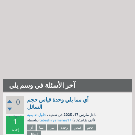
آخر الأسئلة في وسم يلي
أي مما يلي وحدة قياس حجم
0
السائل
مارس 17، 2025
سُئل
في تصنيف
حلول تعليمية
تصويتات
1
نقاط)
202ألف
(
tabashiryemenas17
بواسطة
حجم
قياس
وحدة
يلي
مما
أي
إجابة
السائل