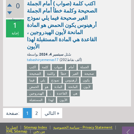
اكتب كلمة (صواب ) أمام الجملة
0
الصحيحة وكلمة خطأ أمام الجملة
الغير صحيحة فيما يلي نموذج
تصويتات
1
أرهينوس يكون الحمض هو المادة
المانحة لأيون الهيدروجين ،
إجابة
القاعدة هي المادة المستقبلة لهذا
الأيون
سبتمبر 4، 2024
سُئل
بواسطة
نقاط)
202ألف
(
tabashiryemenas17
الجملة
أمام
صواب
كلمة
اكتب
صحيحة
الغير
خطأ
وكلمة
الصحيحة
يكون
أرهينوس
نموذج
يلي
فيما
لأيون
المانحة
المادة
هو
الحمض
هي
القاعدة
،
الهيدروجين
الأيون
لهذا
المستقبلة
التالي »
2
1
صفحة:
سياسة الخصوصية - Privacy Statement
Sitemap Index
اتصل بنا
من نحن
XML Sitemap