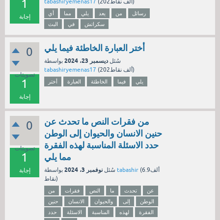
1
نقاط)
202ألف
(
tabashiryemenas17
رسائل
من
يعد
يلي
مما
أي
إجابة
سكراتش
في
البث
أختر العبارة الخاطئة فيما يلي
0
ديسمبر 23، 2024
سُئل
بواسطة
نقاط)
202ألف
(
tabashiryemenas17
تصويتات
1
يلي
فيما
الخاطئة
العبارة
أختر
إجابة
من فقرات النص ما تحدث عن
0
حنين الانسان والحيوان إلى الوطن
حدد الاسئلة المناسبة لهذه الفقرة
تصويتات
1
مما يلي
نوفمبر 3، 2024
6.9ألف
(
tabashir
بواسطة
سُئل
إجابة
نقاط)
عن
تحدث
ما
النص
فقرات
من
الوطن
إلى
والحيوان
الانسان
حنين
الفقرة
لهذه
المناسبة
الاسئلة
حدد