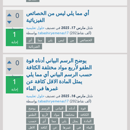
أي مما يلي ليس من الخصائص
0
الفيزيائية
مارس 17، 2025
سُئل
في تصنيف
حلول تعليمية
تصويتات
1
نقاط)
202ألف
(
tabashiryemenas17
بواسطة
الخصائص
من
ليس
يلي
مما
أي
إجابة
الفيزيائية
يوضح الرسم البياني أدناه قوة
0
الطفو لأربع مواد مختلفة الكثافة
حسب الرسم البياني أي مما يلي
تصويتات
1
يمثل المادة الاقل كثافة عن
غمرها في الماء
إجابة
مارس 16، 2025
سُئل
في تصنيف
حلول تعليمية
نقاط)
202ألف
(
tabashiryemenas17
بواسطة
قوة
أدناه
البياني
الرسم
يوضح
الكثافة
مختلفة
مواد
لأربع
الطفو
المادة
يمثل
يلي
مما
أي
حسب
الماء
في
غمرها
عن
كثافة
الاقل