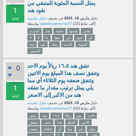
يمثل النسبة المئوية للمتبقي من
تصويتات
1
نقود هند
مارس 10، 2025
سُئل
في تصنيف
حلول تعليمية
إجابة
نقاط)
202ألف
(
tabashiryemenas17
بواسطة
تعادل
قيمتها
حقيبة
هند
أشترت
أي
نقود
من
معها
ما
٥
٣
المئوية
النسبة
يمثل
يلي
مما
للمتبقي
تنفق هند ١٦،٥ ريالاً يوم الاحد
0
وتنفق نصف هذا المبلغ يوم الاثنين
وتنفق ضعفه يوم الثلاثاء أي مما
تصويتات
1
يلي يمثل ترتيب مقدار ما تنفقه
هند من الاكبر إلى الاصغر
إجابة
مارس 10، 2025
سُئل
في تصنيف
حلول تعليمية
نقاط)
202ألف
(
tabashiryemenas17
بواسطة
الاحد
يوم
ريالاً
١٦،٥
هند
تنفق
الاثنين
المبلغ
هذا
نصف
وتنفق
يمثل
يلي
مما
أي
الثلاثاء
ضعفه
الاكبر
من
تنفقه
ما
مقدار
ترتيب