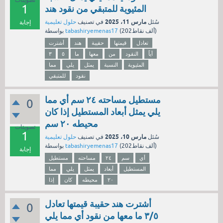
تصويتات
1
المئيوية للمتبقي من نقود هند
مارس 11، 2025
سُئل
في تصنيف
حلول تعليمية
إجابة
نقاط)
202ألف
(
tabashiryemenas17
بواسطة
تعادل
قيمتها
حقيبة
هند
أشترت
أياً
النقود
من
معها
ما
٥
٣
المئيوية
النسبة
يمثل
يلي
مما
نقود
للمتبقي
مستطيل مساحته ٢٤ سم أي مما
0
يلي يمثل أبعاد المستطيل إذا كان
محيطه ٢٠ سم
تصويتات
1
مارس 10، 2025
سُئل
في تصنيف
حلول تعليمية
نقاط)
202ألف
(
tabashiryemenas17
بواسطة
إجابة
أي
سم
٢٤
مساحته
مستطيل
المستطيل
أبعاد
يمثل
يلي
مما
٢٠
محيطه
كان
إذا
أشترت هند حقيبة قيمتها تعادل
0
٣/٥ ما معها من نقود أي مما يلي