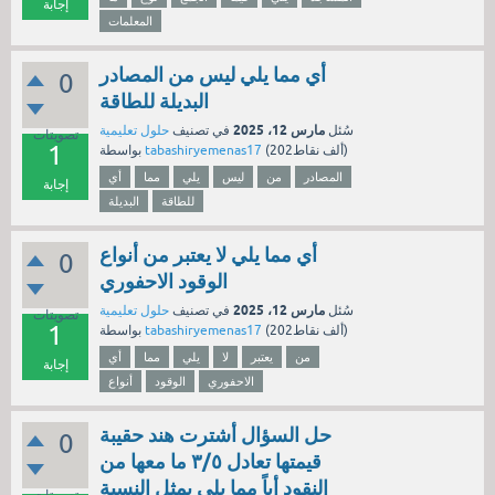
إجابة
المعلمات
أي مما يلي ليس من المصادر
0
البديلة للطاقة
مارس 12، 2025
سُئل
في تصنيف
حلول تعليمية
تصويتات
1
نقاط)
202ألف
(
tabashiryemenas17
بواسطة
المصادر
من
ليس
يلي
مما
أي
إجابة
للطاقة
البديلة
أي مما يلي لا يعتبر من أنواع
0
الوقود الاحفوري
مارس 12، 2025
سُئل
في تصنيف
حلول تعليمية
تصويتات
1
نقاط)
202ألف
(
tabashiryemenas17
بواسطة
من
يعتبر
لا
يلي
مما
أي
إجابة
الاحفوري
الوقود
أنواع
حل السؤال أشترت هند حقيبة
0
قيمتها تعادل ٣/٥ ما معها من
النقود أياً مما يلي يمثل النسبة