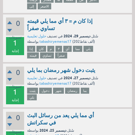
الاصغر
إلى
إذا كان م = ٣ أي مما يلي قيمته
0
تساوي صفراً
ديسمبر 29، 2024
سُئل
في تصنيف
حلول تعليمية
تصويتات
1
نقاط)
202ألف
(
tabashiryemenas17
بواسطة
يلي
مما
أي
٣
م
كان
إذا
إجابة
صفراً
تساوي
قيمته
يثبت دخول شهر رمضان بما يلي
0
ديسمبر 27، 2024
سُئل
في تصنيف
حلول تعليمية
نقاط)
202ألف
(
tabashiryemenas17
بواسطة
تصويتات
1
بما
رمضان
شهر
دخول
يثبت
يلي
إجابة
أي مما يلي يعد من رسائل البث
0
في سكراتش
ديسمبر 25، 2024
سُئل
بواسطة
تصويتات