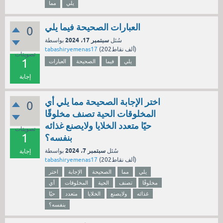
يلي
مما
العبارات الصحيحة فيما يلي
0
سبتمبر 17، 2024
سُئل
بواسطة
نقاط)
202ألف
(
tabashiryemenas17
تصويتات
1
يلي
فيما
الصحيحة
العبارات
إجابة
اختر الإجابة الصحيحة مما يلي أي
0
المخلوقات الحية تصنف مخلوقًا
حيًا متعدد الخلايا ولايصنع غذائه
تصويتات
1
بنفسه؟
سبتمبر 7، 2024
سُئل
بواسطة
إجابة
نقاط)
202ألف
(
tabashiryemenas17
يلي
مما
الصحيحة
الإجابة
اختر
مخلوقًا
تصنف
الحية
المخلوقات
أي
غذائه
ولايصنع
الخلايا
متعدد
حيًا
بنفسه؟