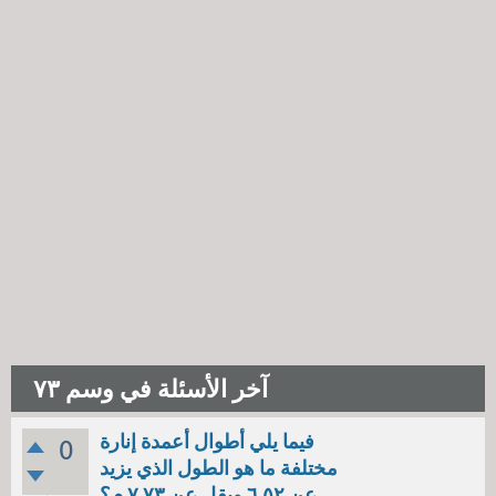
آخر الأسئلة في وسم ٧٣
فيما يلي أطوال أعمدة إنارة
0
مختلفة ما هو الطول الذي يزيد
عن ٦,٥٢ ويقل عن ٧,٧٣ م؟