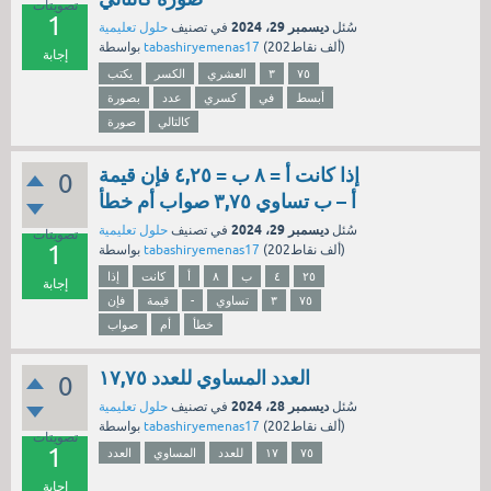
تصويتات
1
ديسمبر 29، 2024
سُئل
في تصنيف
حلول تعليمية
نقاط)
202ألف
(
tabashiryemenas17
بواسطة
إجابة
٧٥
٣
العشري
الكسر
يكتب
أبسط
في
كسري
عدد
بصورة
كالتالي
صورة
إذا كانت أ = ٨ ب = ٤,٢٥ فإن قيمة
0
أ – ب تساوي ٣,٧٥ صواب أم خطأ
ديسمبر 29، 2024
سُئل
في تصنيف
حلول تعليمية
تصويتات
1
نقاط)
202ألف
(
tabashiryemenas17
بواسطة
٢٥
٤
ب
٨
أ
كانت
إذا
إجابة
٧٥
٣
تساوي
-
قيمة
فإن
خطأ
أم
صواب
العدد المساوي للعدد ١٧,٧٥
0
ديسمبر 28، 2024
سُئل
في تصنيف
حلول تعليمية
نقاط)
202ألف
(
tabashiryemenas17
بواسطة
تصويتات
1
٧٥
١٧
للعدد
المساوي
العدد
إجابة