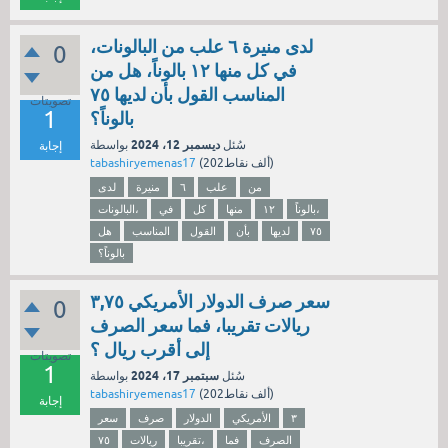
لدى منيرة ٦ علب من البالونات،
0
في كل منها ١٢ بالوناً، هل من
المناسب القول بأن لديها ٧٥
تصويتات
1
بالوناً؟
ديسمبر 12، 2024
سُئل
بواسطة
إجابة
نقاط)
202ألف
(
tabashiryemenas17
من
علب
٦
منيرة
لدى
بالوناً،
١٢
منها
كل
في
البالونات،
٧٥
لديها
بأن
القول
المناسب
هل
بالوناً؟
سعر صرف الدولار الأمريكي ٣,٧٥
0
ريالات تقريبا، فما سعر الصرف
إلى أقرب ريال ؟
تصويتات
1
سبتمبر 17، 2024
سُئل
بواسطة
نقاط)
202ألف
(
tabashiryemenas17
إجابة
٣
الأمريكي
الدولار
صرف
سعر
الصرف
فما
تقريبا،
ريالات
٧٥