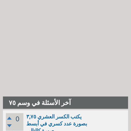
آخر الأسئلة في وسم ٧٥
يكتب الكسر العشري ٣,٧٥
0
بصورة عدد كسري في أبسط
صورة كالتالي