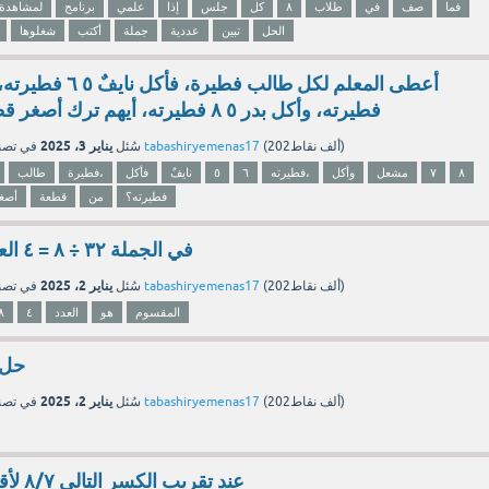
فما
صف
في
طلاب
٨
كل
جلس
إذا
علمي
برنامج
لمشاهدة
الحل
تبين
عددية
جملة
أكتب
شغلوها
فطيرته، وأكل بدر ٥ ٨ فطيرته، أيهم ترك أصغر قطعة من فطيرته؟
يناير 3، 2025
نقاط)
202ألف
(
tabashiryemenas17
بواسطة
سُئل
في تص
٨
٧
مشعل
وأكل
فطيرته،
٦
٥
نايفٌ
فأكل
فطيرة،
طالب
فطيرته؟
من
قطعة
أصغ
في الجملة ٣٢ ÷ ٨ = ٤ العدد ٤ هو المقسوم
يناير 2، 2025
نقاط)
202ألف
(
tabashiryemenas17
بواسطة
سُئل
في تص
المقسوم
هو
العدد
٤
٨
حل ٨ ل = ..........
يناير 2، 2025
نقاط)
202ألف
(
tabashiryemenas17
بواسطة
سُئل
في تص
عند تقريب الكسر التالي ٨/٧ لأقرب نصف يساوي