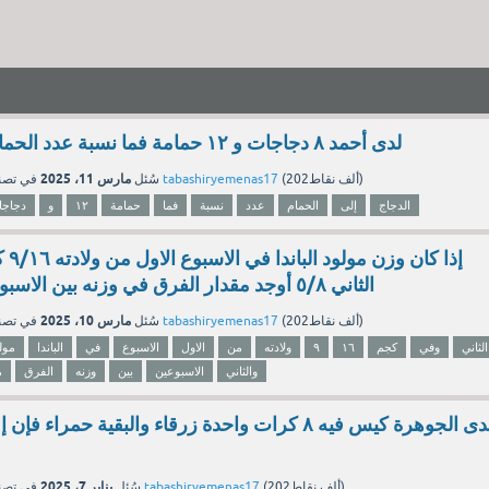
لدى أحمد ٨ دجاجات و ١٢ حمامة فما نسبة عدد الحمام إلى عدد الدجاج
مارس 11، 2025
نقاط)
202ألف
(
tabashiryemenas17
بواسطة
سُئل
في تص
الدجاج
إلى
الحمام
عدد
نسبة
فما
حمامة
١٢
و
دجاجا
إذا ك
الثاني ٥/٨ أوجد مقدار الفرق في وزنه بين الاسبوعين الاول والثاني
مارس 10، 2025
نقاط)
202ألف
(
tabashiryemenas17
بواسطة
سُئل
في تص
الثاني
وفي
كجم
١٦
٩
ولادته
من
الاول
الاسبوع
في
الباندا
مول
والثاني
الاسبوعين
بين
وزنه
الفرق
م
لدى الجوهرة كيس فيه ٨ كرات واحدة زرقاء والبقية حمر
يناير 7، 2025
نقاط)
202ألف
(
tabashiryemenas17
بواسطة
سُئل
في تص