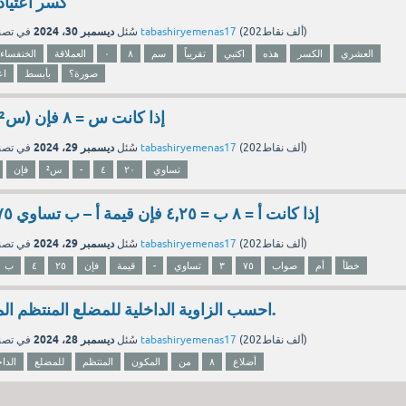
كسر اعتيا
ديسمبر 30، 2024
نقاط)
202ألف
(
tabashiryemenas17
بواسطة
سُئل
في تص
العشري
الكسر
هذه
اكتبي
تقريباً
سم
٨
٠
العملاقة
الخنفساء
صورة؟
بأبسط
اع
إذا كانت س = ٨ فإن (س² – ٤) ÷ ٢٠ تساوي
ديسمبر 29، 2024
نقاط)
202ألف
(
tabashiryemenas17
بواسطة
سُئل
في تص
تساوي
٢٠
٤
-
س²
فإن
إذا كانت أ = ٨ ب = ٤,٢٥ فإن قيمة أ – ب تساوي ٣,٧٥ صواب أم خطأ
ديسمبر 29، 2024
نقاط)
202ألف
(
tabashiryemenas17
بواسطة
سُئل
في تص
خطأ
أم
صواب
٧٥
٣
تساوي
-
قيمة
فإن
٢٥
٤
ب
احسب الزاوية الداخلية للمضلع المنتظم المكون من ٨ أضلاع.
ديسمبر 28، 2024
نقاط)
202ألف
(
tabashiryemenas17
بواسطة
سُئل
في تص
أضلاع
٨
من
المكون
المنتظم
للمضلع
الداخ