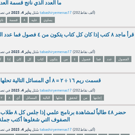
ما العدد الذي ناتج قسمة العدد ٨ عليه يساوي
يناير 4، 2025
نقاط)
202ألف
(
tabashiryemenas17
بواسطة
سُئل
في تص
يساوي
عليه
٨
قسمة
نات
قرأ ماجد ٨ كتب إذا كان كل كتاب يتكون
يناير 4، 2025
نقاط)
202ألف
(
tabashiryemenas17
بواسطة
سُئل
في تص
الفصول
عدد
فما
فصول
٤
من
يتكون
كتاب
كل
كان
إذا
ك
قسمت ريم ١٦ ÷ ٢ = ٨ أي المسائل التالية تحلها لتحقق من إجابتها
يناير 4، 2025
نقاط)
202ألف
(
tabashiryemenas17
بواسطة
سُئل
في تص
إجابتها
من
لتحقق
تحلها
التالية
المسائل
أي
٨
٢
حضر ٤٨ طالباً لمشا
الصفوف التي شغلوها أكتب جملة 
يناير 4، 2025
نقاط)
202ألف
(
tabashiryemenas17
بواسطة
سُئل
في تص