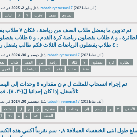
يناير 2، 2025
نقاط)
202ألف
(
tabashiryemenas17
بواسطة
سُئل
في تص
يساوي
نصف
لأقرب
٧
٨
التالي
تم تدوين ما يفضل طلاب ا
الطائرة ، و ٨ طلاب يفضلون رياضة 
٤ طلاب يفضلون الرياضات الثلاث فكم طالب يفضل رياضة الجري فقط :
ديسمبر 30، 2024
نقاط)
202ألف
(
tabashiryemenas17
بواسطة
سُئل
في تص
الطائرة
كرة
يفضلون
٧
فكان
،
رياضة
من
الصف
طلاب
يفض
فقط
طالب
فكم
الثلاث
الرياضات
٤
الجري
الأسفل. إذا كان إحداثيا لَ(-٣، ٨)، فما إحداثيا النقطة ل:
ديسمبر 30، 2024
نقاط)
202ألف
(
tabashiryemenas17
بواسطة
سُئل
في تص
الأسفل
٣
و
اليسار
إلى
وحدات
٥
مقداره
ن
م
ل
للمثلث
النقطة
فما
،
٨
-٣،
لَ
يبلغ طول انثى الخنفساء العملاقة ٠,٨ سم تقريباً