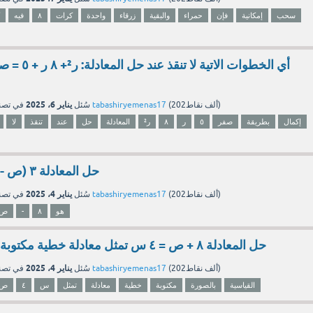
سحب
إمكانية
فإن
حمراء
والبقية
زرقاء
واحدة
كرات
٨
فيه
أي الخطوات الات
يناير 6، 2025
نقاط)
202ألف
(
tabashiryemenas17
بواسطة
سُئل
في تص
إكمال
بطريقة
صفر
٥
ر
٨
ر²
المعادلة
حل
عند
تنقذ
لا
حل المعادلة ٣ (ص - ٣) = ٣ ص + ٨ هو
يناير 4، 2025
نقاط)
202ألف
(
tabashiryemenas17
بواسطة
سُئل
في تص
هو
٨
-
ص
حل المعادلة ٨ + ص = ٤ س تمثل معادلة خطية مكتوبة بالصورة القياسية
يناير 4، 2025
نقاط)
202ألف
(
tabashiryemenas17
بواسطة
سُئل
في تص
القياسية
بالصورة
مكتوبة
خطية
معادلة
تمثل
س
٤
ص