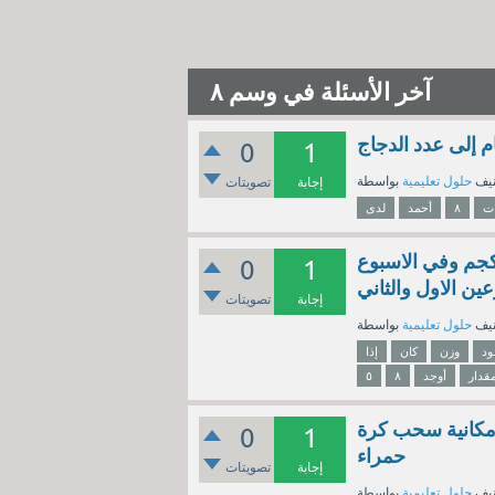
آخر الأسئلة في وسم ٨
0
1
نيف
حلول تعليمية
إجابة
تصويتات
ت
٨
أحمد
لدى
ان وزن مولود الباندا في الاسبوع الاول من ولادته ٩/١٦ كجم وفي الاسبوع
0
1
إجابة
تصويتات
نيف
حلول تعليمية
ود
وزن
كان
إذا
قدار
أوجد
٨
٥
اء فإن إمكانية سحب كرة
0
1
حمراء
إجابة
تصويتات
نيف
حلول تعليمية