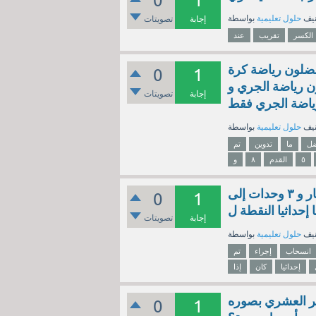
0
1
نيف
حلول تعليمية
إجابة
تصويتات
الكسر
تقريب
عند
لصف من رياضة ، فكان ٧ طلاب يفضلون رياضة كرة
0
1
كرة القدم ، و ٥ طلاب يفضلون رياضة الجري و
إجابة
تصويتات
نيف
حلول تعليمية
ل
ما
تدوين
تم
٥
القدم
٨
و
تم إجراء انسحاب للمثلث ل م ن مقداره ٥ وحدات إلى اليسار و ٣ وحدات إلى
0
1
إجابة
تصويتات
نيف
حلول تعليمية
انسحاب
إجراء
تم
إحداثيا
كان
إذا
 اكتبي هذه الكسر العشري بصوره
0
1