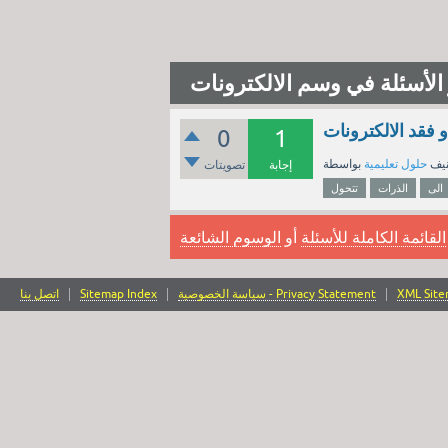
الأسئلة في وسم الالكترونات
 فقد الالكترونات
0
1
نيف
حلول تعليمية
إجابة
تصويتات
الى
الذرات
تتحول
القائمة الكاملة للأسئلة
أو
الوسوم الشائعة
XML Sit
سياسة الخصوصية - Privacy Statement
Sitemap Index
اتصل بنا