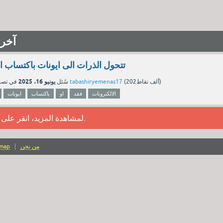
آخر 
تتحول الذرات الى ايونات باكتساب او
يونيو 16، 2025
نقاط)
202ألف
(
tabashiryemenas17
بواسطة
سُئل
في تص
الالكترونات
فقد
او
باكتساب
ايونات
.
لمشاهدة المزيد، انقر على
من نحن
emap