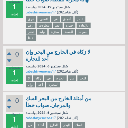
تصويتات
1
سبتمبر 19، 2024
سُئل
بواسطة
نقاط)
202ألف
(
tabashiryemenas17
إجابة
البحر
أعماق
في
الصبي
غرق
لإنقاذه،
حمزة
العم
محاولات
رغم
صواب
للقصة
محزنة
نهاية
تعتبر
خطأ
لا زكاة في الخارج من البحر وإن
0
أُعد للتجارة
سبتمبر 6، 2024
سُئل
بواسطة
تصويتات
1
نقاط)
202ألف
(
tabashiryemenas17
البحر
من
الخارج
في
زكاة
لا
إجابة
للتجارة
أُعد
وإن
من أمثلة الخارج من البحر السك
0
والمرجان. صواب خطأ
سبتمبر 6، 2024
سُئل
بواسطة
تصويتات
1
نقاط)
202ألف
(
tabashiryemenas17
السك
البحر
الخارج
أمثلة
من
إجابة