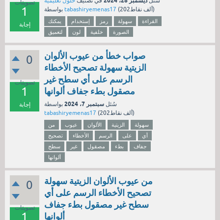
ديسمبر 28، 2024
سُئل
في تصنيف
حلول تعليمية
تصويتات
1
نقاط)
202ألف
(
tabashiryemenas17
بواسطة
القراءة
سهولة
رمز
إستخدام
يمكنك
إجابة
الصورة
خلفية
لون
لتغميق
صواب خطأ من عيوب الألوان
0
الزيتية سهولة تصحيح الأخطاء
الرسم على أي سطح غير
تصويتات
1
مصقول بطء جفاف ألوانها
سبتمبر 7، 2024
سُئل
بواسطة
إجابة
نقاط)
202ألف
(
tabashiryemenas17
سهولة
الزيتية
الألوان
عيوب
من
أي
على
الرسم
الأخطاء
تصحيح
جفاف
بطء
مصقول
غير
سطح
ألوانها
من عيوب الألوان الزيتية سهولة
0
تصحيح الأخطاء الرسم على أي
سطح غير مصقول بطء جفاف
تصويتات
1
ألوانها