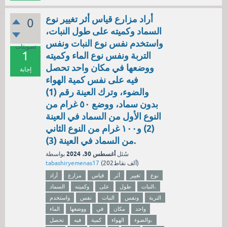
أراد مزارع قياس أثر تغيير نوع
0
السماد وكميته على طول النبات،
واستخدم نفس نوع النبات ونفس
تصويتات
1
التربة ونفس نوع الماء وكميته
ووضعها في مكان واحد تحصل
إجابة
فيه على نفس كمية الهواء
والضوء، وترك العينة رقم (1)
بدون سماد، ووضع ٥٠ غرام من
النوع الأول من السماد في العينة
(2) و١٠٠ غرام من النوع الثاني
من السماد في العينة (3).
أغسطس 30، 2024
سُئل
بواسطة
نقاط)
202ألف
(
tabashiryemenas17
نوع
تغيير
أثر
قياس
مزارع
أراد
النبات،
طول
على
وكميته
السماد
التربة
ونفس
النبات
نفس
واستخدم
واحد
مكان
في
ووضعها
الماء
والضوء،
الهواء
كمية
فيه
تحصل