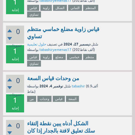
1
نقاط)
202ألف
(
tabashiryemenas17
بواسطة
المنتظم
الثماني
الشكل
زاوية
قياس
إجابة
تساوي
قياس زاوية مضلع خماسي منتظم
0
تساوي
ديسمبر 27، 2024
سُئل
في تصنيف
حلول تعليمية
تصويتات
1
نقاط)
202ألف
(
tabashiryemenas17
بواسطة
منتظم
خماسي
مضلع
زاوية
قياس
إجابة
تساوي
من وحدات قياس السعة
0
نوفمبر 4، 2024
6.9ألف
(
tabashir
بواسطة
سُئل
نقاط)
تصويتات
1
السعة
قياس
وحدات
من
إجابة
الشكل أدناه يبين نقطة إلتقاء
0
سلك تعليق لافتة بالجدار إذا كان