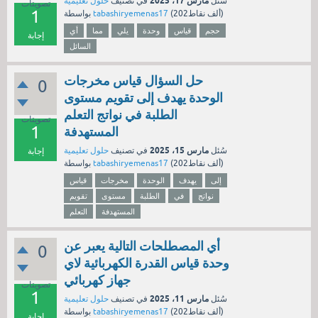
مارس 17، 2025
سُئل
في تصنيف
حلول تعليمية
تصويتات
1
نقاط)
202ألف
(
tabashiryemenas17
بواسطة
حجم
قياس
وحدة
يلي
مما
أي
إجابة
السائل
حل السؤال قياس مخرجات
0
الوحدة يهدف إلى تقويم مستوى
الطلبة في نواتج التعلم
تصويتات
1
المستهدفة
مارس 15، 2025
سُئل
في تصنيف
حلول تعليمية
إجابة
نقاط)
202ألف
(
tabashiryemenas17
بواسطة
إلى
يهدف
الوحدة
مخرجات
قياس
نواتج
في
الطلبة
مستوى
تقويم
المستهدفة
التعلم
أي المصطلحات التالية يعبر عن
0
وحدة قياس القدرة الكهربائية لاي
جهاز كهربائي
تصويتات
1
مارس 11، 2025
سُئل
في تصنيف
حلول تعليمية
نقاط)
202ألف
(
tabashiryemenas17
بواسطة
إجابة