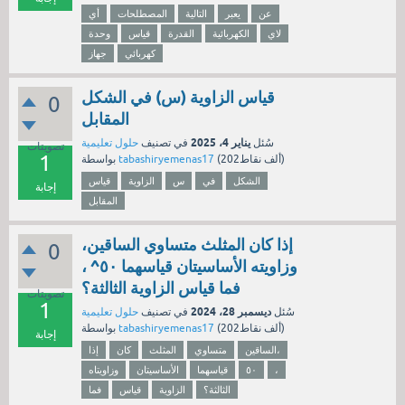
عن
يعبر
التالية
المصطلحات
أي
لاي
الكهربائية
القدرة
قياس
وحدة
كهربائي
جهاز
قياس الزاوية (س) في الشكل
0
المقابل
يناير 4، 2025
سُئل
في تصنيف
حلول تعليمية
تصويتات
1
نقاط)
202ألف
(
tabashiryemenas17
بواسطة
الشكل
في
س
الزاوية
قياس
إجابة
المقابل
إذا كان المثلث متساوي الساقين،
0
وزاويته الأساسيتان قياسهما ٥٠^ ،
فما قياس الزاوية الثالثة؟
تصويتات
1
ديسمبر 28، 2024
سُئل
في تصنيف
حلول تعليمية
نقاط)
202ألف
(
tabashiryemenas17
بواسطة
إجابة
الساقين،
متساوي
المثلث
كان
إذا
،
٥٠
قياسهما
الأساسيتان
وزاويتاه
الثالثة؟
الزاوية
قياس
فما