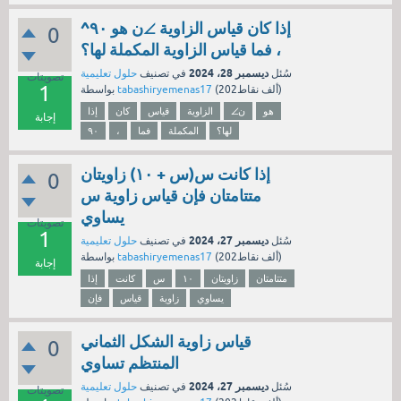
إذا كان قياس الزاوية ∠ن هو ٩٠^
0
، فما قياس الزاوية المكملة لها؟
ديسمبر 28، 2024
سُئل
في تصنيف
حلول تعليمية
تصويتات
1
نقاط)
202ألف
(
tabashiryemenas17
بواسطة
هو
∠ن
الزاوية
قياس
كان
إذا
إجابة
لها؟
المكملة
فما
،
٩٠
إذا كانت س(س + ١٠) زاويتان
0
متتامتان فإن قياس زاوية س
يساوي
تصويتات
1
ديسمبر 27، 2024
سُئل
في تصنيف
حلول تعليمية
نقاط)
202ألف
(
tabashiryemenas17
بواسطة
إجابة
متتامتان
زاويتان
١٠
س
كانت
إذا
يساوي
زاوية
قياس
فإن
قياس زاوية الشكل الثماني
0
المنتظم تساوي
ديسمبر 27، 2024
سُئل
في تصنيف
حلول تعليمية
تصويتات