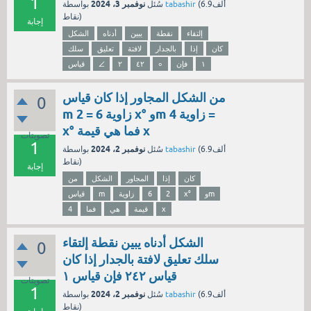
1
نوفمبر 3، 2024
6.9ألف
(
tabashir
بواسطة
سُئل
نقاط)
إجابة
إلتقاء
نقطة
يبين
أدناه
الشكل
كان
إذا
بالجدار
لافتة
تعليق
سلك
١
فإن
∘
٤٢
٢
∠
قياس
من الشكل المجاور إذا كان قياس
0
m زاوية 6 = 2 x° وm زاوية 4 =
x° فما هي قيمة x
تصويتات
1
نوفمبر 2، 2024
6.9ألف
(
tabashir
بواسطة
سُئل
نقاط)
إجابة
كان
إذا
المجاور
الشكل
من
وm
x°
2
6
زاوية
m
قياس
x
قيمة
هي
فما
4
الشكل أدناه يبين نقطة إلتقاء
0
سلك تعليق لافتة بالجدار إذا كان
قياس ٢٤٢ فإن قياس ١
تصويتات
1
نوفمبر 2، 2024
6.9ألف
(
tabashir
بواسطة
سُئل
نقاط)