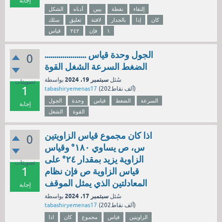
إجابة
إلتقاء
نقطة
يبين
أدناه
الشكل
كان
إذا
بالجدار
لافتة
تعليق
سلك
١
فإن
٢٤٢
قياس
الجول وحدة قياس .....................
0
الضغط السرعة الشغل القوة
سبتمبر 19، 2024
سُئل
بواسطة
تصويتات
1
نقاط)
202ألف
(
tabashiryemenas17
السرعة
الضغط
قياس
وحدة
الجول
إجابة
القوة
الشغل
اذا كان مجموع قياس الزاويتين
0
س، ص يساوي ١٨٠° وقياس
الزاوية يزيد بمقدار ٢٤° على
تصويتات
1
قياس الزاوية ص فإن نظام
المعادلتين الذي يمثل الموقف
إجابة
سبتمبر 17، 2024
سُئل
بواسطة
نقاط)
202ألف
(
tabashiryemenas17
الزاويتين
قياس
مجموع
كان
اذا