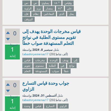
وقياس
١٨٠°
يساوي
ص
س،
على
٢٤°
بمقدار
يزيد
الزاوية
يمثل
الذي
المعادلتين
نظام
فإن
الموقف
قياس مخرجات الوحدة يهدف إلى
0
تقويم مستوى الطلبة في نواتج
التعلم المستهدفة صواب خطأ
تصويتات
1
سبتمبر 8، 2024
سُئل
بواسطة
نقاط)
202ألف
(
tabashiryemenas17
إجابة
إلى
يهدف
الوحدة
مخرجات
قياس
نواتج
في
الطلبة
مستوى
تقويم
خطأ
صواب
المستهدفة
التعلم
جواب وحدة قياس التسارع
0
الزاوي
أغسطس 31، 2024
سُئل
بواسطة
تصويتات
1
نقاط)
202ألف
(
tabashiryemenas17
الزاوي
التسارع
قياس
وحدة
إجابة