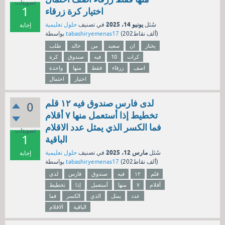
تصويتات
1
اختيار كرة زرقاء
يونيو 14، 2025
سُئل
في تصنيف
حلول تعليمية
إجابة
نقاط)
202ألف
(
tabashiryemenas17
بواسطة
يختار
ان
سعيد
من
خالد
طلب
كرات
10
فيه
صندوق
كرة
اصف
زرقاء
فقط
منها
واحدة
اختيار
احتمال
لدى فارس صندوق فيه ١٢ قلم
0
تخطيط إذا أستعمل منها ٧ أقلام
فما الكسر الذي يمثل عدد الاقلام
تصويتات
1
الباقية
مارس 12، 2025
سُئل
في تصنيف
حلول تعليمية
إجابة
نقاط)
202ألف
(
tabashiryemenas17
بواسطة
قلم
١٢
فيه
صندوق
فارس
لدى
أقلام
٧
منها
أستعمل
إذا
تخطيط
عدد
يمثل
الذي
الكسر
فما
الباقية
الاقلام