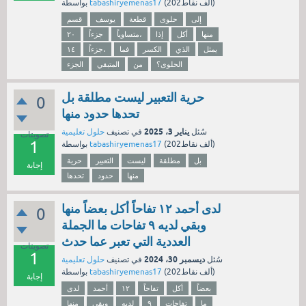
نقاط)
202ألف
(
tabashiryemenas17
بواسطة
إلى
حلوى
قطعة
يوسف
قسم
منها
أكل
إذا
متساوياً،
جزءاً
٢٠
يمثل
الذي
الكسر
فما
جزءاً،
١٤
الحلوى؟
من
المتبقي
الجزء
حرية التعبير ليست مطلقة بل
0
تحدها حدود منها
يناير 3، 2025
سُئل
في تصنيف
حلول تعليمية
تصويتات
1
نقاط)
202ألف
(
tabashiryemenas17
بواسطة
بل
مطلقة
ليست
التعبير
حرية
إجابة
منها
حدود
تحدها
لدى أحمد ١٢ تفاحاً أكل بعضاً منها
0
وبقي لديه ٩ تفاحات ما الجملة
العددية التي تعبر عما حدث
تصويتات
1
ديسمبر 30، 2024
سُئل
في تصنيف
حلول تعليمية
نقاط)
202ألف
(
tabashiryemenas17
بواسطة
إجابة
بعضاً
أكل
تفاحاً
١٢
أحمد
لدى
ما
تفاحات
٩
لديه
وبقي
منها