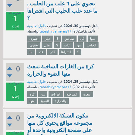
يحتوي على ٦ علب من الحليب .
ما عدد علب الحليب التي اشتراها
تصويتات
1
؟
ديسمبر 30، 2024
سُئل
في تصنيف
حلول تعليمية
إجابة
نقاط)
202ألف
(
tabashiryemenas17
بواسطة
منها
كل
صناديق
3
علي
اشترى
الحليب
من
علب
٦
على
يحتوي
؟
اشتراها
التي
عدد
ما
كرة من الغازات الساخنة تنبعث
0
منها الضوء والحرارة
ديسمبر 29، 2024
سُئل
في تصنيف
حلول تعليمية
تصويتات
1
نقاط)
202ألف
(
tabashiryemenas17
بواسطة
تنبعث
الساخنة
الغازات
من
كرة
إجابة
والحرارة
الضوء
منها
تتكون الشبكة الالكترونية من
0
مجموعة مواقع يحتوي كل منها
على صفحة إلكترونية واحدة أو
تصويتات