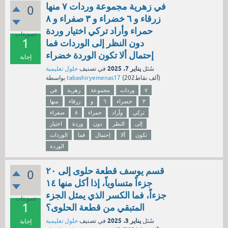
في زهرية مجموعة وردات ۷ منها
0
زرقاء و ٦ خضراء و ٣ صفراء و ۸
حمراء وأراد تركي اختيار وردة
تصويتات
1
دون النظر إلى الوردات فما
إحتمال ألا تكون الوردة خضراء
إجابة
يناير 7، 2025
سُئل
في تصنيف
حلول تعليمية
نقاط)
202ألف
(
tabashiryemenas17
بواسطة
۷
وردات
مجموعة
زهرية
في
٣
خضراء
٦
و
زرقاء
منها
تركي
وأراد
حمراء
۸
صفراء
إلى
النظر
دون
وردة
اختيار
تكون
ألا
إحتمال
فما
الوردات
الوردة
قسم يوسف قطعة حلوى إلى ٢٠
0
جزءاً متساوياً، إذا أكل منها ١٤
جزءاً، فما الكسر الذي يمثل الجزء
تصويتات
1
المتبقي من قطعة الحلوى؟
يناير 3، 2025
سُئل
في تصنيف
حلول تعليمية
إجابة