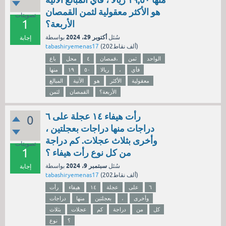
هو الأكثر معقولية لثمن القمصان
تصويتات
1
الأربعة؟
أكتوبر 29، 2024
سُئل
بواسطة
إجابة
نقاط)
202ألف
(
tabashiryemenas17
الواحد
ثمن
قمصان،
٤
محل
باع
فأي
،
ريالا
٥٠
١٩
منها
معقولية
الأكثر
هو
الآتية
المبالغ
الأربعة؟
القمصان
لثمن
رأت هيفاء ١٤ عجلة على ٦
0
دراجات منها دراجات بعجلتين ،
وأخرى بثلاث عجلات. کم دراجة
تصويتات
1
من كل نوع رأت هيفاء ؟
سبتمبر 9، 2024
سُئل
بواسطة
إجابة
نقاط)
202ألف
(
tabashiryemenas17
٦
على
عجلة
١٤
هيفاء
رأت
وأخرى
،
بعجلتين
منها
دراجات
كل
من
دراجة
کم
عجلات
بثلاث
؟
نوع