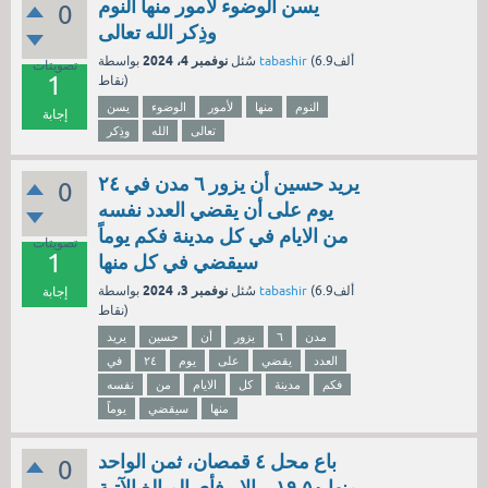
يسن الوضوء لأمور منها النوم
0
وذِكر الله تعالى
نوفمبر 4، 2024
6.9ألف
(
tabashir
بواسطة
سُئل
تصويتات
1
نقاط)
النوم
منها
لأمور
الوضوء
يسن
إجابة
تعالى
الله
وذِكر
يريد حسين أن يزور ٦ مدن في ٢٤
0
يوم على أن يقضي العدد نفسه
من الايام في كل مدينة فكم يوماً
تصويتات
1
سيقضي في كل منها
نوفمبر 3، 2024
6.9ألف
(
tabashir
بواسطة
سُئل
إجابة
نقاط)
مدن
٦
يزور
أن
حسين
يريد
العدد
يقضي
على
يوم
٢٤
في
فكم
مدينة
كل
الايام
من
نفسه
منها
سيقضي
يوماً
باع محل ٤ قمصان، ثمن الواحد
0
منها ١٩,٥٠ ريالا ، فأي المبالغ الآتية