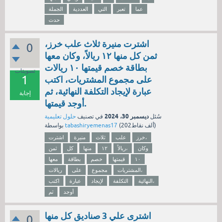
عما
تعبر
التي
العددية
الجملة
حدث
اشترت منيرة ثلاث علب خرز،
0
ثمن كل منها ١٢ ريالاً، وكان معها
بطاقة خصم قيمتها ١٠ ريالات
تصويتات
1
على مجموع المشتريات، اكتب
عبارة لإيجاد التكلفة النهائية، ثم
إجابة
أوجد قيمتها.
ديسمبر 30، 2024
سُئل
في تصنيف
حلول تعليمية
نقاط)
202ألف
(
tabashiryemenas17
بواسطة
خرز،
علب
ثلاث
منيرة
اشترت
وكان
ريالاً،
١٢
منها
كل
ثمن
١٠
قيمتها
خصم
بطاقة
معها
المشتريات،
مجموع
على
ريالات
النهائية،
التكلفة
لإيجاد
عبارة
اكتب
أوجد
ثم
اشترى علي 3 صناديق كل منها
0