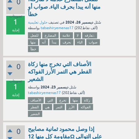
0
منها أنه يبدأ بحرف الياء. صواب أو
خطأ
تصويتات
1
ديسمبر 26، 2024
سُئل
في تصنيف
حلول تعليمية
نقاط)
202ألف
(
tabashiryemenas17
بواسطة
إجابة
تفارقه،
لا
علامة
المضارع
للفعل
صواب
الياء
بحرف
يبدأ
أنه
منها
خطأ
الأصناف التي تخرج منها زكاة
0
الفطر هي التمر الأرز الفواكه
الشعير
تصويتات
1
ديسمبر 23، 2024
سُئل
بواسطة
نقاط)
202ألف
(
tabashiryemenas17
إجابة
زكاة
منها
تخرج
التي
الأصناف
الفواكه
الأرز
التمر
هي
الفطر
الشعير
إذا وصل محمود ثمانية مصابيح
0
مقاومة كل منها 12Ω على التوالي