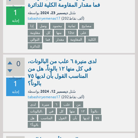
فما مقدار المقاومة الكلية للدائرة
تصويتات
1
ديسمبر 23، 2024
سُئل
بواسطة
نقاط)
202ألف
(
tabashiryemenas17
إجابة
مصابيح
ثمانية
محمود
وصل
إذا
على
12ω
منها
كل
مقاومة
الكلية
المقاومة
مقدار
فما
التوالي
للدائرة
لدى منيرة ٦ علب من البالونات،
0
في كل منها ١٢ بالوناً، هل من
المناسب القول بأن لديها ٧٥
تصويتات
1
بالوناً؟
ديسمبر 12، 2024
سُئل
بواسطة
إجابة
نقاط)
202ألف
(
tabashiryemenas17
من
علب
٦
منيرة
لدى
بالوناً،
١٢
منها
كل
في
البالونات،
٧٥
لديها
بأن
القول
المناسب
هل
بالوناً؟