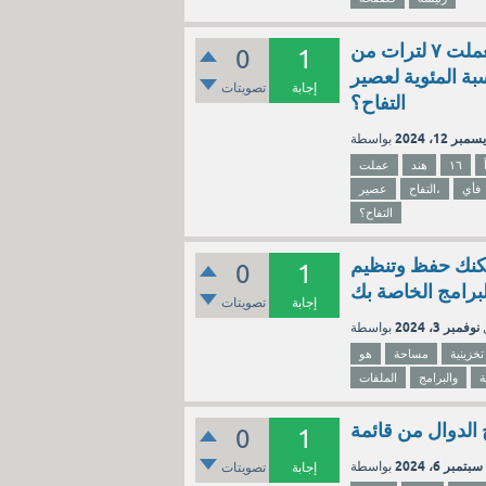
عملت هند ١٦ لتراً عصيراً مشكلاً من التفاح والكرز، إذا استعملت ٧ لترات من
0
1
سبة المئوية لعصير
إجابة
تصويتات
التفاح؟
سمبر 12، 2024
١٦
هند
عملت
فأي
التفاح،
عصير
التفاح؟
كنك حفظ وتنظيم
0
1
لبرامج الخاصة بك
إجابة
تصويتات
نوفمبر 3، 2024
تخزينية
مساحة
هو
ة
والبرامج
الملفات
الدوال من قائمة
0
1
سبتمبر 6، 2024
إجابة
تصويتات