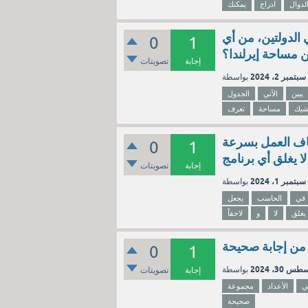
لدوال
ادراج
يمكنك
الدولتين، من أي
0
1
 مساحة إيرلندا؟
إجابة
تصويتات
سبتمبر 2، 2024
يبين
الآتي
الجدول
شيك
مساحة
تعرف
اف العمل بسرعة
0
1
 لا يغلق أي برنامج
إجابة
تصويتات
سبتمبر 1، 2024
في
الحاسب
يجعل
يغلق
لا
و
لاحقاً
0
1
س 30، 2024
إجابة
تصويتات
تي
الأعداد
مجموعة
صحيحة