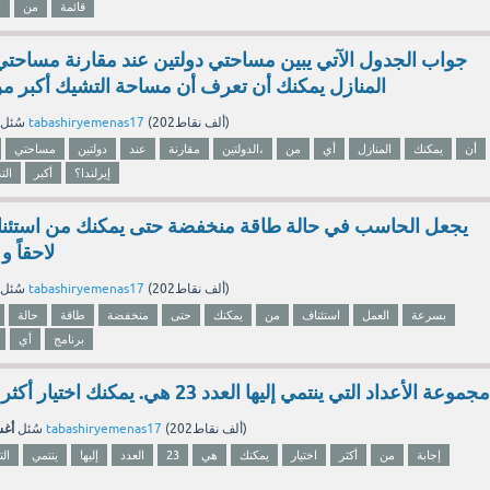
قائمة
من
ا
جواب الجدول الآتي يبين مساحتي دولتين عند مقارنة مساحتي 
المنازل يمكنك أن تعرف أن مساحة التشيك أكبر من
نقاط)
202ألف
(
tabashiryemenas17
بواسطة
سُئل
أن
يمكنك
المنازل
أي
من
الدولتين،
مقارنة
عند
دولتين
مساحتي
إيرلندا؟
أكبر
الت
يجعل الحاسب في حالة طاقة منخفضة حتى يمكنك من استئن
لاحقاً و
نقاط)
202ألف
(
tabashiryemenas17
بواسطة
سُئل
بسرعة
العمل
استئناف
من
يمكنك
حتى
منخفضة
طاقة
حالة
برنامج
أي
مجموعة الأعداد التي ينتمي إليها العدد 23 هي. يمكنك اختيار أكثر من إجابة صحيحة
أغسط
نقاط)
202ألف
(
tabashiryemenas17
بواسطة
سُئل
إجابة
من
أكثر
اختيار
يمكنك
هي
23
العدد
إليها
ينتمي
ال