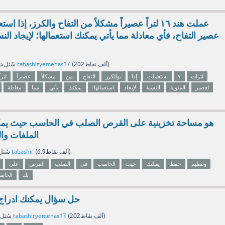
عصير التفاح، فأي معادلة مما يأتي يمكنك استعمالها؛ لإيجاد الن
دي
نقاط)
202ألف
(
tabashiryemenas17
بواسطة
سُئل
لترات
٧
استعملت
إذا
والكرز،
التفاح
من
مشكلاً
عصيراً
لتراً
لعصير
المئوية
النسبة
لإيجاد
استعمالها؛
يمكنك
يأتي
مما
معادلة
هو مساحة تخزينية على القرص الصلب في الحاسب حيث يم
الملفات وا
نقاط)
6.9ألف
(
tabashir
بواسطة
سُئل
وتنظيم
حفظ
يمكنك
حيث
الحاسب
في
الصلب
القرص
على
بك
الخاص
حل سؤال يمكنك ادراج 
نقاط)
202ألف
(
tabashiryemenas17
بواسطة
سُئل