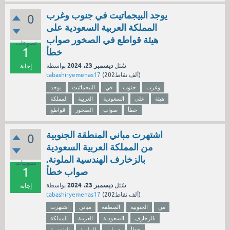
يوجد البيجماتيت في جنوب وغرب
0
المملكة العربية السعودية على
هيئة قواطع في الصخور صواب
تصويتات
1
خطأ
ديسمبر 23، 2024
سُئل
بواسطة
إجابة
نقاط)
202ألف
(
tabashiryemenas17
وغرب
جنوب
في
البيجماتيت
يوجد
هيئة
على
السعودية
العربية
المملكة
خطأ
صواب
الصخور
قواطع
اشتهرت مباني المنطقة الجنوبية
0
من المملكة العربية السعودية
بالزخارف الهندسية الملونة.
تصويتات
1
صواب خطأ
ديسمبر 23، 2024
سُئل
بواسطة
إجابة
نقاط)
202ألف
(
tabashiryemenas17
من
الجنوبية
المنطقة
مباني
اشتهرت
بالزخارف
السعودية
العربية
المملكة
خطأ
صواب
الملونة
الهندسية