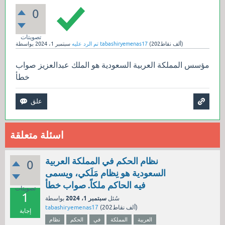
0
تصويتات
نقاط)
202ألف
(
tabashiryemenas17
بواسطة
تم الرد عليه
سبتمبر 1، 2024
مؤسس المملكة العربية السعودية هو الملك عبدالعزيز صواب
خطأ
اسئلة متعلقة
نظام الحكم في المملكة العربية
0
السعودية هو نِظام مَلَكي، ويسمى
فيه الحاكم ملكاً. صواب خطأ
تصويتات
1
سبتمبر 1، 2024
سُئل
بواسطة
نقاط)
202ألف
(
tabashiryemenas17
إجابة
العربية
المملكة
في
الحكم
نظام