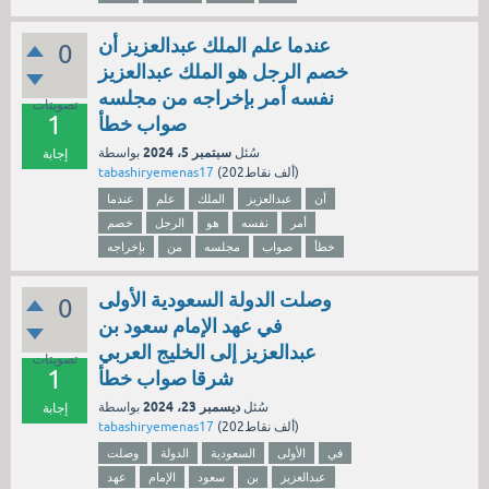
عندما علم الملك عبدالعزيز أن
0
خصم الرجل هو الملك عبدالعزيز
نفسه أمر بإخراجه من مجلسه
تصويتات
1
صواب خطأ
سبتمبر 5، 2024
سُئل
بواسطة
إجابة
نقاط)
202ألف
(
tabashiryemenas17
أن
عبدالعزيز
الملك
علم
عندما
أمر
نفسه
هو
الرجل
خصم
خطأ
صواب
مجلسه
من
بإخراجه
وصلت الدولة السعودية الأولى
0
في عهد الإمام سعود بن
عبدالعزيز إلى الخليج العربي
تصويتات
1
شرقا صواب خطأ
ديسمبر 23، 2024
سُئل
بواسطة
إجابة
نقاط)
202ألف
(
tabashiryemenas17
في
الأولى
السعودية
الدولة
وصلت
عبدالعزيز
بن
سعود
الإمام
عهد