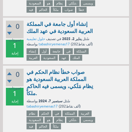
ويسمى
مَلَكي،
نِظام
هو
السعودية
خطأ
صواب
ملكاً
الحاكم
فيه
إنشاء أول جامعة في المملكة
0
العربية السعودية في عهد الملك
يناير 2، 2025
سُئل
في تصنيف
حلول تعليمية
تصويتات
1
نقاط)
202ألف
(
tabashiryemenas17
بواسطة
المملكة
في
جامعة
أول
إنشاء
إجابة
الملك
عهد
السعودية
العربية
صواب خطأ نظام الحكم في
0
المملكة العربية السعودية هو
نِظام مَلَكي، ويسمى فيه الحاكم
تصويتات
1
ملكاً.
سبتمبر 7، 2024
سُئل
بواسطة
إجابة
نقاط)
202ألف
(
tabashiryemenas17
العربية
المملكة
في
الحكم
نظام
ويسمى
مَلَكي،
نِظام
هو
السعودية
ملكاً
الحاكم
فيه