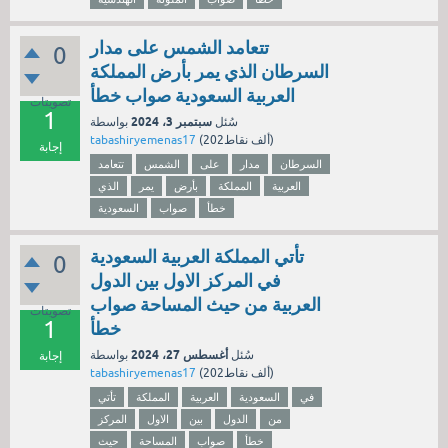
تتعامد الشمس على مدار
0
السرطان الذي يمر بأرض المملكة
العربية السعودية صواب خطأ
تصويتات
1
سبتمبر 3، 2024
سُئل
بواسطة
نقاط)
202ألف
(
tabashiryemenas17
إجابة
السرطان
مدار
على
الشمس
تتعامد
العربية
المملكة
بأرض
يمر
الذي
خطأ
صواب
السعودية
تأتي المملكة العربية السعودية
0
في المركز الاول بين الدول
العربية من حيث المساحة صواب
تصويتات
1
خطأ
أغسطس 27، 2024
سُئل
بواسطة
إجابة
نقاط)
202ألف
(
tabashiryemenas17
في
السعودية
العربية
المملكة
تأتي
من
الدول
بين
الاول
المركز
خطأ
صواب
المساحة
حيث