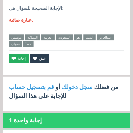
الإجابة الصحيحة للسؤال هي:
عبارة صائبة.
عبدالعزيز
الملك
هو
السعودية
العربية
المملكة
مؤسس
خطأ
صواب
من فضلك
سجل دخولك
أو
قم بتسجيل حساب
للإجابة على هذا السؤال
إجابة واحدة
1