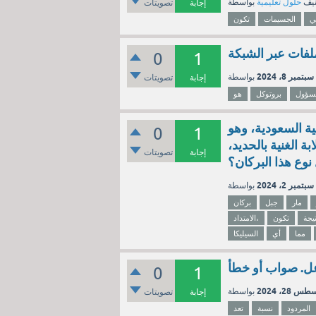
نيف
حلول تعليمية
إجابة
تصويتات
ي
الجسيمات
تكون
0
1
سبتمبر 8، 2024
إجابة
تصويتات
سؤول
بروتوكل
هو
ية السعودية، وهو
0
1
ة الغنية بالحديد،
إجابة
تصويتات
نوع هذا البركان؟
سبتمبر 2، 2024
مار
جبل
بركان
تيجة
تكون
الامتداد،
مما
أي
السيليكا
اعل. صواب أو خطأ
0
1
س 28، 2024
إجابة
تصويتات
المردود
نسبة
تعد