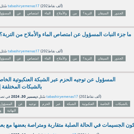
نقاط)
202ألف
(
tabashiryemenas17
بواسطة
سُئل
الجذور
السيقان
التربة؟
من
والأملاح
الماء
امتصاص
عن
المسؤول
ما جزء النبات المسؤول عن امتصاص الماء والأملاح من التربة؟ 
نقاط)
202ألف
(
tabashiryemenas17
بواسطة
سُئل
الجذور
السيقان
التربة؟
من
والأملاح
الماء
امتصاص
عن
المسؤول
بالشبكات المختلفة إل
ديسمبر 30، 2024
نقاط)
202ألف
(
tabashiryemenas17
بواسطة
سُئل
في تص
بالشبكات
الخاصة
العنكبوتية
الشبكة
عبر
الحزم
توجيه
عن
المسؤول
النهائية
و
ون الجسيمات في الحالة الصلبة متقاربة ومتراصة بعضها مع 