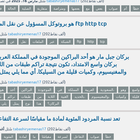
مارس 16، 2025
نقاط)
202ألف
(
tabashiryemenas17
بواسطة
سُئل
في تص
خطأ
أم
صواب
بعض
مع
بعضها
ومتراصة
متقاربة
الصلبة
الحالة
ف
هو بروتوكل المسؤول عن نقل الملفات عبر الشبكة ftp http tcp
نقاط)
202ألف
(
tabashiryemenas17
بواسطة
سُئل
tcp
http
ftp
الشبكة
عبر
الملفات
نقل
عن
الم
بركان جبل مار هو أحد البراكين الموجودة في المملكة العرب
بركان واسع الامتداد، تكون نتيجة تراكم طبقات من اللاب
والمغنيسيوم، وكميات قليلة من السيليكا. أي مما يلي يمثل 
نقاط)
202ألف
(
tabashiryemenas17
بواسطة
سُئل
واسع
وهو
السعودية،
العربية
المملكة
في
الموجودة
البراكين
أحد
هو
قليلة
وكميات
والمغنيسيوم،
بالحديد،
الغنية
اللابة
من
طبقات
تراكم
ن
البركان؟
هذا
نوع
يمثل
يلي
تعد نسبة المردود المئوية لمادة ما مقياسًا لسرعة التف
أغسط
نقاط)
202ألف
(
tabashiryemenas17
بواسطة
سُئل
خطأ
صواب
التفاعل
لسرعة
مقياسًا
ما
لمادة
المئوية