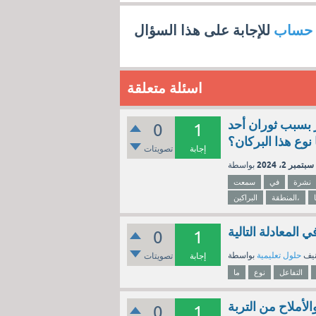
 حساب
للإجابة على هذا السؤال
اسئلة متعلقة
 بسبب ثوران أحد
0
1
نوع هذا البركان؟
إجابة
تصويتات
سبتمبر 2، 2024
نشرة
في
سمعت
المنطقة،
البراكين
 المعادلة التالية
0
1
نيف
حلول تعليمية
إجابة
تصويتات
التفاعل
نوع
ما
أملاح من التربة
0
1