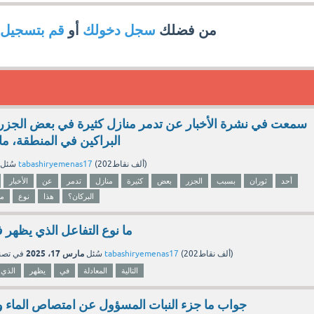
من فضلك
سجل دخولك
أو
قم بتسجيل
سمعت في نشرة الأخبار عن تدمر منازل كثيرة في بعض الجزر
البراكين في المنطقة، ما 
نقاط)
202ألف
(
tabashiryemenas17
بواسطة
سُئل
أحد
ثوران
بسبب
الجزر
بعض
كثيرة
منازل
تدمر
عن
الأخبار
البركان؟
هذا
نوع
ما
ما نوع التفاعل الذي يظهر في
مارس 17، 2025
نقاط)
202ألف
(
tabashiryemenas17
بواسطة
سُئل
في تص
التالية
المعادلة
في
يظهر
الذي
جواب ما جزء النبات المسؤول عن امتصاص الماء وال