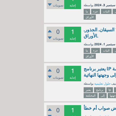
سبتمبر 3، 2024
إجابة
تصويتات
النبات
جزء
ما
الأوراق
السيقان. الجذور.
0
1
الأوراق.
إجابة
تصويتات
سبتمبر 1، 2024
النبات
جزء
ما
الأوراق
يعتبر برنامج lP المسؤول عن توجيه الحزم عبر الشبكة العنكبوتية الخاصة
0
1
ى وجهتها النهائية
إجابة
تصويتات
نيف
حلول تعليمية
lp
برنامج
يعتبر
جهتها
إلى
المختلفة
بعض صواب أم خطأ
0
1