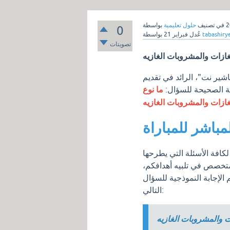
في تصنيف
حلول تعليمية
0
tabashir
بواسطة
عُدل
فبراير 21
تصويتات
ازات والمشروبات الغازيه
اشير نت"، الرائد في تقديم
بة الصحيحة للسؤال:
ما نوع
ازات والمشروبات الغازيه
مباشر للمباراة
لكافة الأسئلة التي يطرحها
متخصص في تلبيه أهدافكم،
م الإجابة النموذجية للسؤال
التالي:
 والمشروبات الغازيه