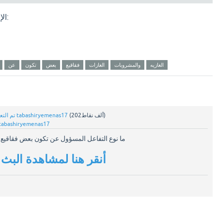
الإجابة النموذجية للسؤال هي:
الغازيه
والمشروبات
الغازات
فقاقيع
بعض
تكون
عن
نقاط)
202ألف
(
tabashiryemenas17
بواسطة
تم التع
tabashiryemenas17
ما نوع التفاعل المسؤول عن تكون بعض فقاقيع ا
أنقر هنا لمشاهدة البث 