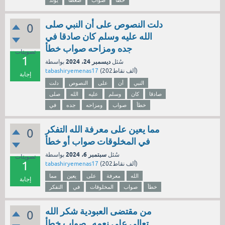
دلت النصوص على أن النبي صلى
0
الله عليه وسلم كان صادقا في
جده ومزاحه صواب خطأ
تصويتات
1
ديسمبر 24، 2024
سُئل
بواسطة
نقاط)
202ألف
(
tabashiryemenas17
إجابة
النبي
أن
على
النصوص
دلت
صادقا
كان
وسلم
عليه
الله
صلى
خطأ
صواب
ومزاحه
جده
في
مما يعين على معرفة الله التفكر
0
في المخلوقات صواب أو خطأ
سبتمبر 6، 2024
سُئل
بواسطة
تصويتات
1
نقاط)
202ألف
(
tabashiryemenas17
الله
معرفة
على
يعين
مما
إجابة
خطأ
صواب
المخلوقات
في
التفكر
من مقتضى العبودية شكر الله
0
تعالى على نعمه . صواب خطأ