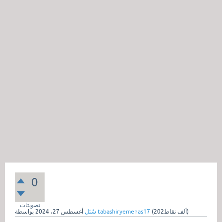
0
تصويتات
نقاط)
202ألف
(
tabashiryemenas17
بواسطة
سُئل
أغسطس 27، 2024