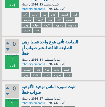
ديسمبر 23، 2024
سُئل
بواسطة
إجابة
نقاط)
202ألف
(
tabashiryemenas17
التي
الفنون
أقدم
من
الرسم
يُعد
السنين
اًلاف
منذ
الإنسان
مارسها
بتطوره
وتطورت
لازمته
هواية
وهي
خطأ
صواب
الطابعة تأتي بنوع واحد فقط وهي
0
الطابعة النافثة للحبر صواب أو
خطأ
تصويتات
1
أغسطس 31، 2024
سُئل
بواسطة
نقاط)
202ألف
(
tabashiryemenas17
إجابة
فقط
واحد
بنوع
تأتي
الطابعة
خطأ
صواب
للحبر
النافثة
وهي
تثبت سورة الناس توحيد الألوهية
0
صواب خطأ
أغسطس 27، 2024
سُئل
بواسطة
تصويتات
1
نقاط)
202ألف
(
tabashiryemenas17