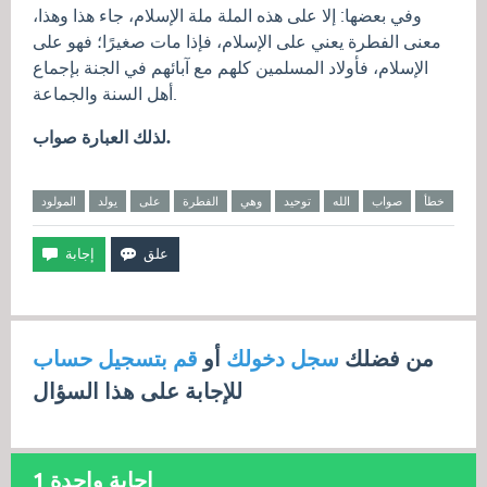
وفي بعضها: إلا على هذه الملة ملة الإسلام، جاء هذا وهذا،
معنى الفطرة يعني على الإسلام، فإذا مات صغيرًا؛ فهو على
الإسلام، فأولاد المسلمين كلهم مع آبائهم في الجنة بإجماع
أهل السنة والجماعة.
لذلك العبارة صواب.
خطأ
صواب
الله
توحيد
وهي
الفطرة
على
يولد
المولود
من فضلك
سجل دخولك
أو
قم بتسجيل حساب
للإجابة على هذا السؤال
إجابة واحدة
1