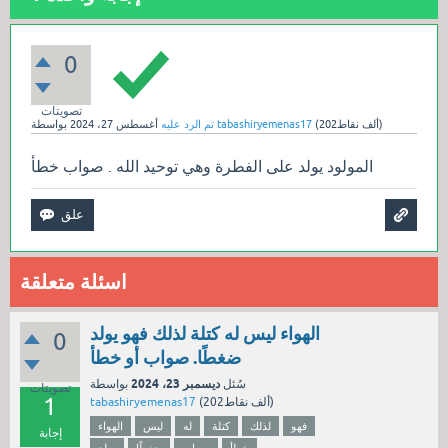
0
تصويتات
نقاط)
202ألف
(
tabashiryemenas17
بواسطة
تم الرد عليه
أغسطس 27، 2024
المولود يولد على الفطرة وهي توحيد الله . صواب خطأ
اسئلة متعلقة
الهواء ليس له كتلة لذلك فهو يولد
0
ضغطًا. صواب أو خطأ
ديسمبر 23، 2024
سُئل
بواسطة
تصويتات
1
نقاط)
202ألف
(
tabashiryemenas17
فهو
لذلك
كتلة
له
ليس
الهواء
إجابة
خطأ
صواب
ضغطًا
يولد