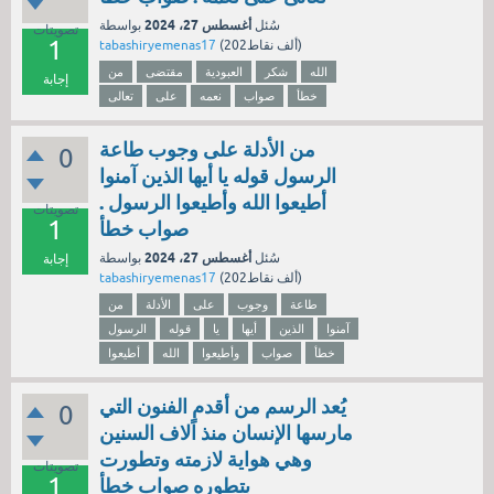
أغسطس 27، 2024
سُئل
بواسطة
تصويتات
1
نقاط)
202ألف
(
tabashiryemenas17
الله
شكر
العبودية
مقتضى
من
إجابة
خطأ
صواب
نعمه
على
تعالى
من الأدلة على وجوب طاعة
0
الرسول قوله يا أيها الذين آمنوا
أطيعوا الله وأطيعوا الرسول .
تصويتات
1
صواب خطأ
أغسطس 27، 2024
سُئل
بواسطة
إجابة
نقاط)
202ألف
(
tabashiryemenas17
طاعة
وجوب
على
الأدلة
من
آمنوا
الذين
أيها
يا
قوله
الرسول
خطأ
صواب
وأطيعوا
الله
أطيعوا
يُعد الرسم من أقدم الفنون التي
0
مارسها الإنسان منذ اًلاف السنين
وهي هواية لازمته وتطورت
تصويتات
1
بتطوره صواب خطأ