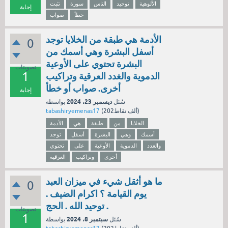
الألوهية
توحيد
الناس
سورة
تثبت
إجابة
خطأ
صواب
الأدمة هي طبقة من الخلايا توجد
0
أسفل البشرة وهي أسمك من
البشرة تحتوي على الأوعية
تصويتات
1
الدموية والغدد العرقية وتراكيب
أخرى. صواب أو خطأ
إجابة
ديسمبر 23، 2024
سُئل
بواسطة
نقاط)
202ألف
(
tabashiryemenas17
الخلايا
من
طبقة
هي
الأدمة
أسمك
وهي
البشرة
أسفل
توجد
والغدد
الدموية
الأوعية
على
تحتوي
أخرى
وتراكيب
العرقية
ما هو أثقل شيء في ميزان العبد
0
يوم القيامة ؟ اكرام الضيف .
توحيد الله . الحج .
تصويتات
1
سبتمبر 8، 2024
سُئل
بواسطة