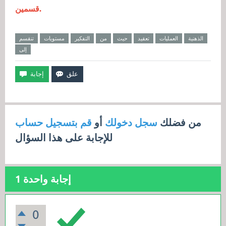
قسمين.
الذهنية
العمليات
تعقيد
حيث
من
التفكير
مستويات
تنقسم
إلى
من فضلك
سجل دخولك
أو
قم بتسجيل حساب
للإجابة على هذا السؤال
إجابة واحدة
1
0