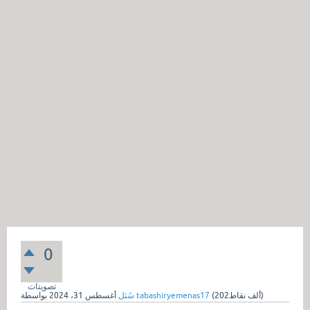
0
تصويتات
نقاط)
202ألف
(
tabashiryemenas17
بواسطة
سُئل
أغسطس 31، 2024