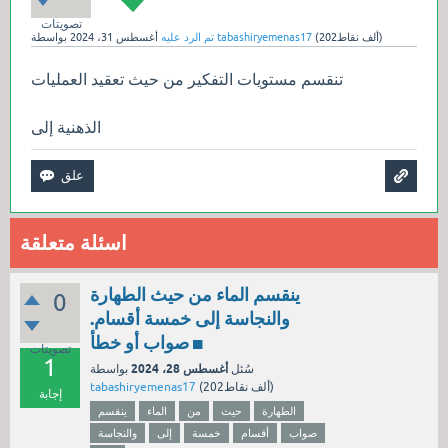
تصويتات
نقاط)
202ألف
(
tabashiryemenas17
بواسطة
تم الرد عليه
أغسطس 31، 2024
تنقسم مستويات التفكير من حيث تعقيد العمليات
الذهنية إلى
اسئلة متعلقة
ينقسم الماء من حيث الطهارة
0
والنجاسة إلى خمسة أقسام.
صواب أو خطأ ◼️
تصويتات
1
أغسطس 28، 2024
سُئل
بواسطة
نقاط)
202ألف
(
tabashiryemenas17
إجابة
الطهارة
حيث
من
الماء
ينقسم
صواب
أقسام
خمسة
إلى
والنجاسة