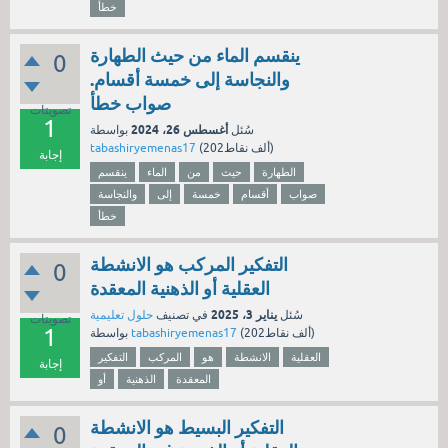
خطأ
ينقسم الماء من حيث الطهارة
0
والنجاسة إلى خمسة أقسام.
صواب خطأ
تصويتات
1
أغسطس 26، 2024
سُئل
بواسطة
نقاط)
202ألف
(
tabashiryemenas17
إجابة
الطهارة
حيث
من
الماء
ينقسم
صواب
أقسام
خمسة
إلى
والنجاسة
خطأ
التفكير المركب هو الانشطة
0
العقلية أو الذهنية المعقدة
يناير 3، 2025
سُئل
في تصنيف
حلول تعليمية
تصويتات
1
نقاط)
202ألف
(
tabashiryemenas17
بواسطة
العقلية
الانشطة
هو
المركب
التفكير
إجابة
المعقدة
الذهنية
أو
التفكير البسيط هو الانشطة
0