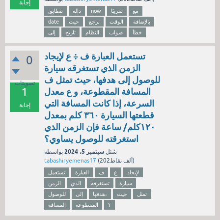
إجابة
مع
تقريبًا
now
دالة
تتطابق
بالإضافة
الوقت
ترجع
حيث
date
خطأ
صواب
النظام
تاريخ
إلى
تستعمل العبارة ف ÷ ع لإيجاد
0
الزمن الذي تستغرقه سيارة
للوصول إلى هدفها، حيث تمثل ف
تصويتات
1
المسافة المقطوعة، و ع معدل
السرعة، إذا كانت المسافة التي
إجابة
قطعتها السيارة ٣٦٠ كلم بمعدل
١٢٠كلم/ ساعة فإن الزمن الذي
استغرقته للوصول يساوي؟
سبتمبر 5، 2024
سُئل
بواسطة
نقاط)
202ألف
(
tabashiryemenas17
لإيجاد
ع
ف
العبارة
تستعمل
سيارة
تستغرقه
الذي
الزمن
تمثل
حيث
هدفها،
إلى
للوصول
؟
المقطوعة
المسافة