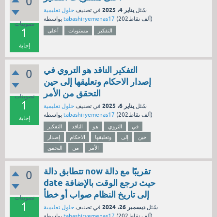
0
يناير 4، 2025
سُئل
في تصنيف
حلول تعليمية
نقاط)
202ألف
(
tabashiryemenas17
بواسطة
تصويتات
1
التفكير
مستويات
أعلى
إجابة
التفكير الناقد هو التروي في
0
إصدار الاحكام وتعليقها إلى حين
التحقق من الأمر
تصويتات
1
يناير 6، 2025
سُئل
في تصنيف
حلول تعليمية
نقاط)
202ألف
(
tabashiryemenas17
بواسطة
إجابة
في
التروي
هو
الناقد
التفكير
حين
إلى
وتعليقها
الاحكام
إصدار
الأمر
من
التحقق
تتطابق دالة now تقريبًا مع دالة
0
date حيث ترجع الوقت بالإضافة
إلى تاريخ النظام صواب أو خطأ
تصويتات
1
ديسمبر 26، 2024
سُئل
في تصنيف
حلول تعليمية
نقاط)
202ألف
(
tabashiryemenas17
بواسطة