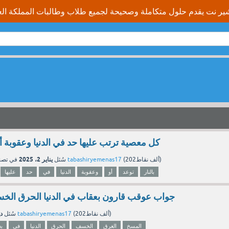
كل معصية ترتب عليها حد في الدنيا وعقوبة أو 
يناير 2، 2025
نقاط)
202ألف
(
tabashiryemenas17
بواسطة
سُئل
في تص
بالنار
توعد
أو
وعقوبة
الدنيا
في
حد
عليها
جواب عوقب قارون بعقاب في الدنيا الحرق الخ
دي
نقاط)
202ألف
(
tabashiryemenas17
بواسطة
سُئل
المسخ
الغرق
الخسف
الحرق
الدنيا
في
ب