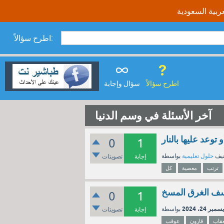
اطرح سؤالاً:
اطرح سؤالاً
سؤال وإجابة
آخر الأسئلة في وسم الدنيا
توعد عليها بالنار
0
1
نيف
حلول تعليمية
إجابة
تصويتات
ترتب
معصية
كل
سف الغرق المسخ
0
1
سمبر 24، 2024
إجابة
تصويتات
عقاب
قارون
عوقب