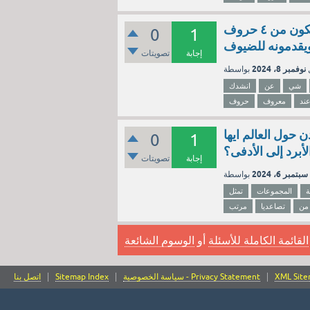
انشدك عن شي مايشوف واذا صارت الدنيا ظلام يشوف اسمه مكون من ٤ حروف
0
1
ويقدمونه للضيوف
إجابة
تصويتات
نوفمبر 8، 2024
شي
عن
انشدك
ند
معروف
حروف
 حول العالم ايها
0
1
أبرد إلى الأدفى؟
إجابة
تصويتات
سبتمبر 6، 2024
ة
المجموعات
تمثل
من
تصاعديا
مرتب
القائمة الكاملة للأسئلة
أو
الوسوم الشائعة
XML Sit
سياسة الخصوصية - Privacy Statement
Sitemap Index
اتصل بنا