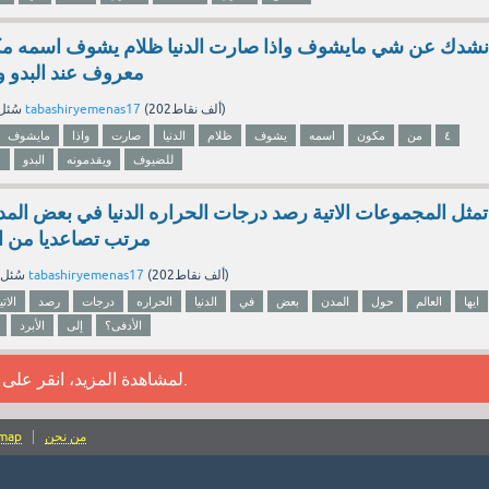
معروف عند البدو 
نقاط)
202ألف
(
tabashiryemenas17
بواسطة
سُئل
٤
من
مكون
اسمه
يشوف
ظلام
الدنيا
صارت
واذا
مايشوف
للضيوف
ويقدمونه
البدو
ع
تمثل المجموعات الاتية رصد درجات الحراره الدنيا في بعض المدن
مرتب تصاعديا من ال
نقاط)
202ألف
(
tabashiryemenas17
بواسطة
سُئل
ايها
العالم
حول
المدن
بعض
في
الدنيا
الحراره
درجات
رصد
الاتي
الأدفى؟
إلى
الأبرد
.
لمشاهدة المزيد، انقر على
من نحن
emap