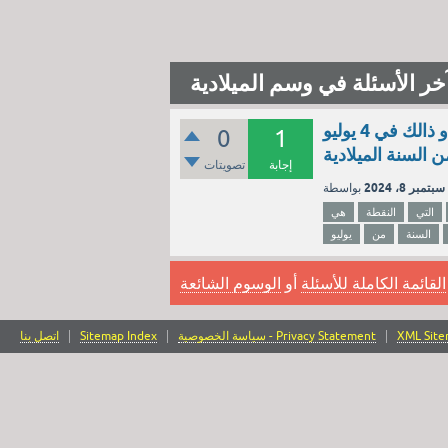
خر الأسئلة في وسم الميلادية
هي النقطة التي تكون فيها الأرض في أبعد مسافة عن الشمس و ذالك في 4 يوليو
0
1
ن السنة الميلادية
إجابة
تصويتات
سبتمبر 8، 2024
التي
النقطة
هي
السنة
من
يوليو
القائمة الكاملة للأسئلة
أو
الوسوم الشائعة
XML Sit
سياسة الخصوصية - Privacy Statement
Sitemap Index
اتصل بنا