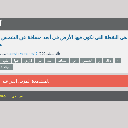
آ
م
نقاط)
202ألف
(
tabashiryemenas17
بواسطة
سُئل
4
ذالك
و
الشمس
عن
مسافة
أبعد
في
الأرض
فيها
تكون
الميلادية
.
لمشاهدة المزيد، انقر على
من نحن
emap