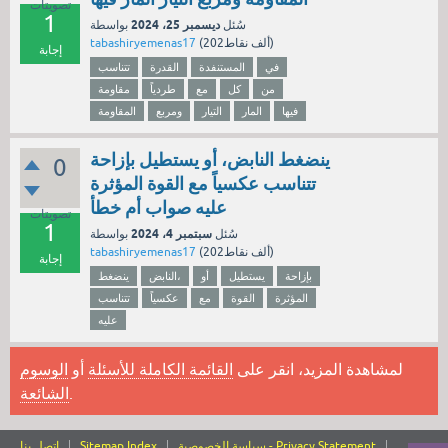
تصويتات
1
ديسمبر 25، 2024
سُئل
بواسطة
نقاط)
202ألف
(
tabashiryemenas17
إجابة
في
المستنفدة
القدرة
تتناسب
من
كل
مع
طردياً
مقاومة
فيها
المار
التيار
ومربع
المقاومة
ينضغط النابض، أو يستطيل بإزاحة
0
تتناسب عكسياً مع القوة المؤثرة
عليه صواب أم خطأ
تصويتات
1
سبتمبر 4، 2024
سُئل
بواسطة
نقاط)
202ألف
(
tabashiryemenas17
إجابة
بإزاحة
يستطيل
أو
النابض،
ينضغط
المؤثرة
القوة
مع
عكسياً
تتناسب
عليه
لمشاهدة المزيد، انقر على
القائمة الكاملة للأسئلة
أو
الوسوم
.
الشائعة
سياسة الخصوصية - Privacy Statement
Sitemap Index
اتصل بنا