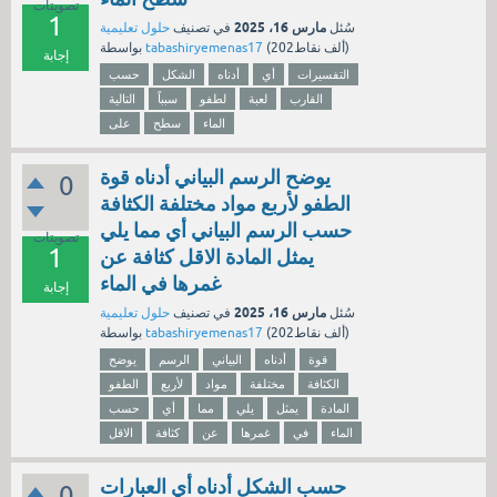
تصويتات
1
مارس 16، 2025
سُئل
في تصنيف
حلول تعليمية
نقاط)
202ألف
(
tabashiryemenas17
بواسطة
إجابة
التفسيرات
أي
أدناه
الشكل
حسب
القارب
لعبة
لطفو
سبباً
التالية
الماء
سطح
على
يوضح الرسم البياني أدناه قوة
0
الطفو لأربع مواد مختلفة الكثافة
حسب الرسم البياني أي مما يلي
تصويتات
1
يمثل المادة الاقل كثافة عن
غمرها في الماء
إجابة
مارس 16، 2025
سُئل
في تصنيف
حلول تعليمية
نقاط)
202ألف
(
tabashiryemenas17
بواسطة
قوة
أدناه
البياني
الرسم
يوضح
الكثافة
مختلفة
مواد
لأربع
الطفو
المادة
يمثل
يلي
مما
أي
حسب
الماء
في
غمرها
عن
كثافة
الاقل
حسب الشكل أدناه أي العبارات
0