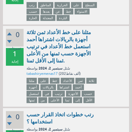
إجابة
السطح
على
الحرارية
المناطق
رتب
الاستواء
خط
عن
بعدها
حسب
الباردة
المعتدلة
الحارة
مثلنا على خط الأعداد ثمن ثلاثة
0
أجهزة بالريالات اشتراها أحمد
استعمل خط الأعداد في ترتيب
تصويتات
1
الأجهزة حسب ثمنها من الأعلى
ثمنا إلى الأقل ثمنا.
إجابة
سبتمبر 2، 2024
سُئل
بواسطة
نقاط)
202ألف
(
tabashiryemenas17
ثلاثة
ثمن
الأعداد
خط
على
مثلنا
أحمد
اشتراها
بالريالات
أجهزة
حسب
الأجهزة
ترتيب
في
استعمل
الأقل
إلى
ثمنا
الأعلى
من
ثمنها
رتب خطوات اتخاذ القرار حسب
0
استخدامها ؟
سبتمبر 2، 2024
سُئل
بواسطة
تصويتات