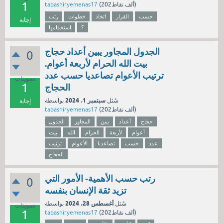
1
نقاط)
202ألف
(
tabashiryemenas17
حسب
القرار
اتخاذ
خطوات
رتب
إجابة
؟
استخدامها
الجدول المجاور يبين أعداد حجاج
0
بيت الله الحرام لأربعة أعوام.
ترتيب الأعوام تصاعديا حسب عدد
تصويتات
1
الحجاج
سبتمبر 1، 2024
سُئل
بواسطة
إجابة
نقاط)
202ألف
(
tabashiryemenas17
حجاج
أعداد
يبين
المجاور
الجدول
أعوام
لأربعة
الحرام
الله
بيت
عدد
حسب
تصاعديا
الأعوام
ترتيب
الحجاج
رتب حسب الأهمية- الأمور التي
0
تزيد ثقة الإنسان بنفسه
أغسطس 28، 2024
سُئل
بواسطة
تصويتات
1
نقاط)
202ألف
(
tabashiryemenas17