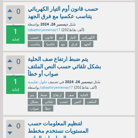
حسب قانون أوم التيار الكهربائي
0
يتناسب عكسيا مع فرق الجهد
ديسمبر 26، 2024
سُئل
بواسطة
تصويتات
1
نقاط)
202ألف
(
tabashiryemenas17
الكهربائي
التيار
أوم
قانون
حسب
إجابة
الجهد
فرق
مع
عكسيا
يتناسب
يتم ضبط ارتفاع صف الخلية
0
بشكل تلقائي حسب النص الملتف
صواب أو خطأ
تصويتات
1
ديسمبر 26، 2024
سُئل
في تصنيف
حلول تعليمية
نقاط)
202ألف
(
tabashiryemenas17
بواسطة
إجابة
الخلية
صف
ارتفاع
ضبط
يتم
الملتف
النص
حسب
تلقائي
بشكل
خطأ
صواب
لتنظيم المعلومات حسب
0
المستويات نستخدم مخطط