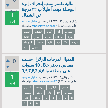
التالية تفسر سبب إنحراف إبرة
البوصلة مبتعداً قليلاً ب ٢٢ درجة
تصويتات
1
عن الشمال
مارس 11، 2025
سُئل
في تصنيف
حلول تعليمية
إجابة
نقاط)
202ألف
(
tabashiryemenas17
بواسطة
العبارات
أي
أدناه
الشكل
حسب
إبرة
إنحراف
سبب
تفسر
التالية
درجة
٢٢
ب
قليلاً
مبتعداً
البوصلة
الشمال
عن
المنوال لدرجات الزلازل حسب
0
مقياس ريختر خلال 10 سنوات
على منطقة ما 3,5,7,8,2,4,6
تصويتات
1
يناير 7، 2025
سُئل
في تصنيف
حلول تعليمية
نقاط)
202ألف
(
tabashiryemenas17
بواسطة
إجابة
حسب
الزلازل
لدرجات
المنوال
سنوات
10
خلال
ريختر
مقياس
8
7
5
3
ما
منطقة
على
2
4
6