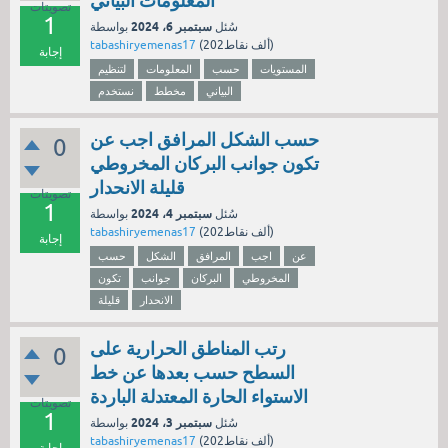
المعلومات البياني
تصويتات
1
سبتمبر 6، 2024
سُئل
بواسطة
نقاط)
202ألف
(
tabashiryemenas17
إجابة
المستويات
حسب
المعلومات
لتنظيم
البياني
مخطط
نستخدم
حسب الشكل المرافق اجب عن
0
تكون جوانب البركان المخروطي
قليلة الانحدار
تصويتات
1
سبتمبر 4، 2024
سُئل
بواسطة
نقاط)
202ألف
(
tabashiryemenas17
إجابة
عن
اجب
المرافق
الشكل
حسب
المخروطي
البركان
جوانب
تكون
الانحدار
قليلة
رتب المناطق الحرارية على
0
السطح حسب بعدها عن خط
الاستواء الحارة المعتدلة الباردة
تصويتات
1
سبتمبر 3، 2024
سُئل
بواسطة
نقاط)
202ألف
(
tabashiryemenas17