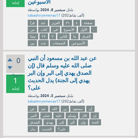
الأسبوعين
إجابة
سبتمبر 8، 2024
سُئل
بواسطة
نقاط)
202ألف
(
tabashiryemenas17
صفحة
٤
٣١
العزيز
عبد
قرأ
،
الأول
الأسبوع
في
كتاب
من
الفرق
ما
الثاني
۲
۲۷
بينما
الأسبوعين
الصفحات
عدد
بين
عن عبد الله بن مسعود أن النبي
0
صلى الله عليه وسلم قال (إن
الصدق يهدي إلى البر وإن البر
تصويتات
1
يهدي إلى الجنة) يدل الحديث
على؟
إجابة
سبتمبر 5، 2024
سُئل
بواسطة
نقاط)
202ألف
(
tabashiryemenas17
أن
مسعود
بن
الله
عبد
عن
إن
قال
وسلم
عليه
صلى
النبي
الجنة
وإن
البر
إلى
يهدي
الصدق
على؟
الحديث
يدل