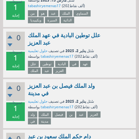
مارس 15، 2025
سُئل
بواسطة
تصويتات
1
نقاط)
202ألف
(
tabashiryemenas17
السماوي
الملك
عبد
هو
من
إجابة
الذاتية
السيرة
ويكيبيديا
علل توطين البادية في عهد الملك
0
عبد العزيز
يناير 2، 2025
سُئل
في تصنيف
حلول تعليمية
تصويتات
1
نقاط)
202ألف
(
tabashiryemenas17
بواسطة
عهد
في
البادية
توطين
علل
إجابة
العزيز
عبد
الملك
ولد الملك فيصل بن عبد العزيز
0
في مدينة
يناير 2، 2025
سُئل
في تصنيف
حلول تعليمية
تصويتات
1
نقاط)
202ألف
(
tabashiryemenas17
بواسطة
العزيز
عبد
بن
فيصل
الملك
ولد
إجابة
مدينة
في
دام حكم الملك سعود بن عبد
0