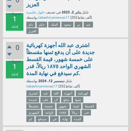
العزيز
يناير 2، 2025
سُئل
في تصنيف
حلول تعليمية
تصويتات
1
نقاط)
202ألف
(
tabashiryemenas17
بواسطة
عبد
بن
سعود
الملك
حكم
دام
إجابة
العزيز
اشترى عبد الله أجهزة كهربائية
0
جديدة على أن يدفع ثمنها مقسطاً
على خمسة شهور، قيمة القسط
تصويتات
1
الشهري الواحد ١٨٧٥ ريالاً، قدر
كم سيدفع في نهاية المدة.
إجابة
ديسمبر 12، 2024
سُئل
بواسطة
نقاط)
202ألف
(
tabashiryemenas17
كهربائية
أجهزة
الله
عبد
اشترى
ثمنها
يدفع
أن
على
جديدة
القسط
قيمة
شهور،
خمسة
مقسطاً
قدر
ريالاً،
١٨٧٥
الواحد
الشهري
المدة
نهاية
في
سيدفع
كم