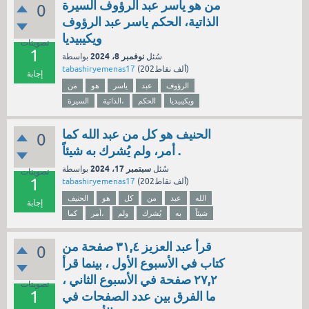
من هو ياسر عبد الرؤوف السيرة
0
الذاتية، الحكم ياسر عبد الرؤوف
ويكيبيديا
تصويتات
1
نوفمبر 8، 2024
سُئل
بواسطة
نقاط)
202ألف
(
tabashiryemenas17
إجابة
الرؤوف
عبد
ياسر
هو
من
ويكيبيديا
الحكم
الذاتية،
السيرة
الحنيف هو كل من عبد الله كما
0
أمر، ولم يُشرك به شيئاً .
سبتمبر 17، 2024
سُئل
بواسطة
تصويتات
1
نقاط)
202ألف
(
tabashiryemenas17
الله
عبد
من
كل
هو
الحنيف
إجابة
شيئاً
به
يُشرك
ولم
أمر،
كما
قرأ عبد العزيز ٣١,٤ صفحة من
0
كتاب في الأسبوع الأول ، بينما قرأ
۲۷,۲ صفحة في الأسبوع الثاني ،
تصويتات
1
ما الفرق بين عدد الصفحات في