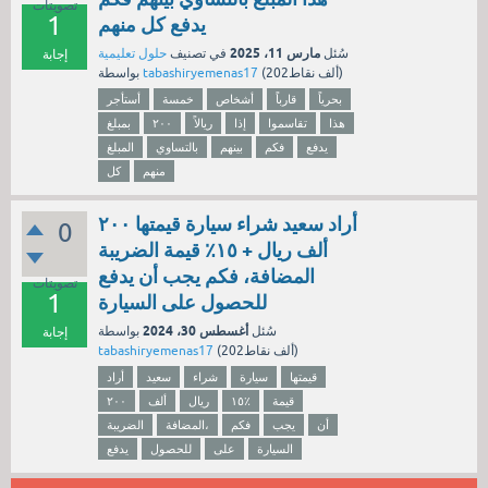
تصويتات
1
يدفع كل منهم
مارس 11، 2025
سُئل
في تصنيف
حلول تعليمية
إجابة
نقاط)
202ألف
(
tabashiryemenas17
بواسطة
بحرياً
قارباً
أشخاص
خمسة
أستأجر
هذا
تقاسموا
إذا
ريالاً
٢٠٠
بمبلغ
يدفع
فكم
بينهم
بالتساوي
المبلغ
منهم
كل
أراد سعيد شراء سيارة قيمتها ٢٠٠
0
ألف ريال + ١٥٪ قيمة الضريبة
المضافة، فكم يجب أن يدفع
تصويتات
1
للحصول على السيارة
أغسطس 30، 2024
سُئل
بواسطة
إجابة
نقاط)
202ألف
(
tabashiryemenas17
قيمتها
سيارة
شراء
سعيد
أراد
قيمة
١٥٪
ريال
ألف
٢٠٠
أن
يجب
فكم
المضافة،
الضريبة
السيارة
على
للحصول
يدفع