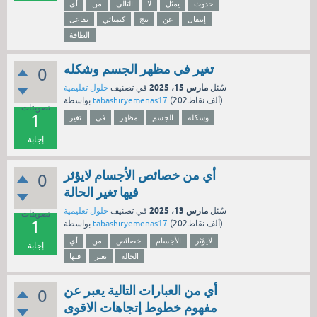
حدوث
يمثل
لا
التالي
من
أي
إنتقال
عن
نتج
كيميائي
تفاعل
الطاقة
تغير في مظهر الجسم وشكله
0
مارس 15، 2025
سُئل
في تصنيف
حلول تعليمية
نقاط)
202ألف
(
tabashiryemenas17
بواسطة
تصويتات
1
وشكله
الجسم
مظهر
في
تغير
إجابة
أي من خصائص الأجسام لايؤثر
0
فيها تغير الحالة
مارس 13، 2025
سُئل
في تصنيف
حلول تعليمية
تصويتات
1
نقاط)
202ألف
(
tabashiryemenas17
بواسطة
لايؤثر
الأجسام
خصائص
من
أي
إجابة
الحالة
تغير
فيها
أي من العبارات التالية يعبر عن
0
مفهوم خطوط إتجاهات الاقوى