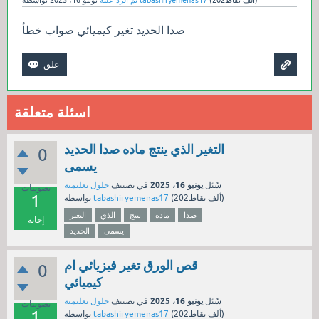
صدا الحديد تغير كيميائي صواب خطأ
اسئلة متعلقة
التغير الذي ينتج ماده صدا الحديد
0
يسمى
يونيو 16، 2025
سُئل
في تصنيف
حلول تعليمية
تصويتات
1
نقاط)
202ألف
(
tabashiryemenas17
بواسطة
صدا
ماده
ينتج
الذي
التغير
إجابة
يسمى
الحديد
قص الورق تغير فيزيائي ام
0
كيميائي
يونيو 16، 2025
سُئل
في تصنيف
حلول تعليمية
تصويتات
1
نقاط)
202ألف
(
tabashiryemenas17
بواسطة