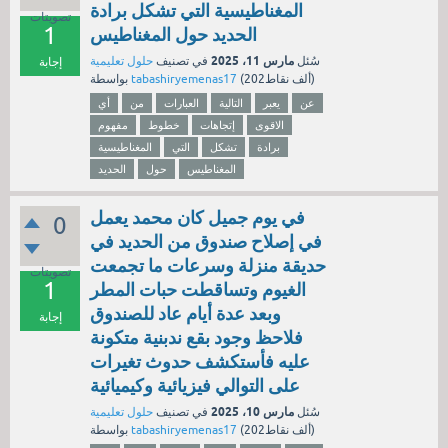
المغناطيسية التي تشكل برادة
تصويتات
1
الحديد حول المغناطيس
مارس 11، 2025
سُئل
في تصنيف
حلول تعليمية
إجابة
نقاط)
202ألف
(
tabashiryemenas17
بواسطة
عن
يعبر
التالية
العبارات
من
أي
الاقوى
إتجاهات
خطوط
مفهوم
برادة
تشكل
التي
المغناطيسية
المغناطيس
حول
الحديد
في يوم جميل كان محمد يعمل
0
في إصلاح صندوق من الحديد في
حديقة منزلة وسرعات ما تجمعت
تصويتات
1
الغيوم وتساقطت حبات المطر
وبعد عدة أيام عاد للصندوق
إجابة
فلاحظ وجود بقع ندبنية متكونة
عليه فأستكشف حدوث تغيرات
على التوالي فيزيائية وكيميائية
مارس 10، 2025
سُئل
في تصنيف
حلول تعليمية
نقاط)
202ألف
(
tabashiryemenas17
بواسطة