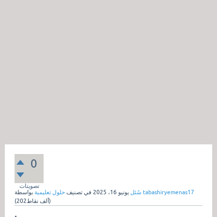
0
تصويتات
tabashiryemenas17
بواسطة
سُئل
يونيو 16، 2025
في تصنيف
حلول تعليمية
نقاط)
202ألف
(