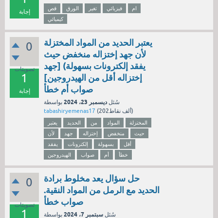
ام
فيزيائي
تغير
الورق
قص
إجابة
كيميائي
يعتبر الحديد من المواد المختزلة
0
لأن جهد إختزاله منخفض حيث
يفقد إلكترونات بسهولة) [جهد
تصويتات
1
إختزاله أقل من الهيدروجين]
صواب أم خطأ
إجابة
ديسمبر 23، 2024
سُئل
بواسطة
نقاط)
202ألف
(
tabashiryemenas17
المختزلة
المواد
من
الحديد
يعتبر
حيث
منخفض
إختزاله
جهد
لأن
أقل
بسهولة
إلكترونات
يفقد
خطأ
أم
صواب
الهيدروجين
حل سؤال يعد مخلوط برادة
0
الحديد مع الرمل من المواد النقية.
صواب خطأ
تصويتات
1
سبتمبر 7، 2024
سُئل
بواسطة