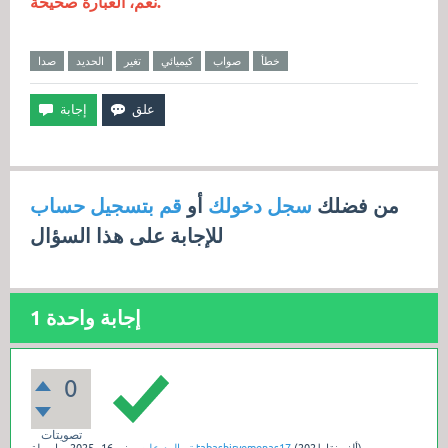
نعم، العبارة صحيحة.
خطأ
صواب
كيميائي
تغير
الحديد
صدا
من فضلك
سجل دخولك
أو
قم بتسجيل حساب
للإجابة على هذا السؤال
إجابة واحدة
1
0
تصويتات
نقاط)
202ألف
(
tabashiryemenas17
بواسطة
تم الرد عليه
يونيو 16، 2025