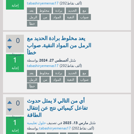
نقاط)
202ألف
(
tabashiryemenas17
إجابة
مع
الحديد
برادة
مخلوط
يعد
صواب
النقية
المواد
من
الرمل
خطأ
يعد مخلوط برادة الحديد مع
0
الرمل من المواد النقية. صواب
خطأ
تصويتات
1
أغسطس 27، 2024
سُئل
بواسطة
نقاط)
202ألف
(
tabashiryemenas17
إجابة
مع
الحديد
برادة
مخلوط
يعد
صواب
النقية
المواد
من
الرمل
خطأ
أي من التالي لا يمثل حدوث
0
تفاعل كيميائي نتج عن إنتقال
الطاقة
تصويتات
1
مارس 13، 2025
سُئل
في تصنيف
حلول تعليمية
نقاط)
202ألف
(
tabashiryemenas17
بواسطة
إجابة