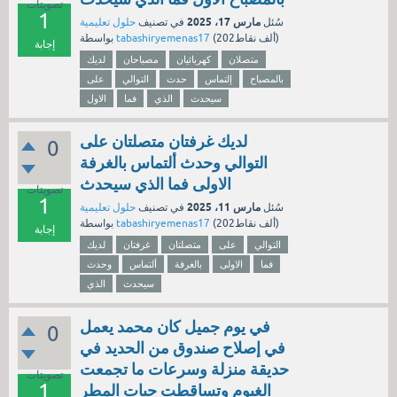
تصويتات
1
مارس 17، 2025
سُئل
في تصنيف
حلول تعليمية
نقاط)
202ألف
(
tabashiryemenas17
بواسطة
إجابة
متصلان
كهربائيان
مصباحان
لديك
بالمصباح
إلتماس
حدث
التوالي
على
سيحدث
الذي
فما
الاول
لديك غرفتان متصلتان على
0
التوالي وحدث ألتماس بالغرفة
الاولى فما الذي سيحدث
تصويتات
1
مارس 11، 2025
سُئل
في تصنيف
حلول تعليمية
نقاط)
202ألف
(
tabashiryemenas17
بواسطة
إجابة
التوالي
على
متصلتان
غرفتان
لديك
فما
الاولى
بالغرفة
ألتماس
وحدث
سيحدث
الذي
في يوم جميل كان محمد يعمل
0
في إصلاح صندوق من الحديد في
حديقة منزلة وسرعات ما تجمعت
تصويتات
1
الغيوم وتساقطت حبات المطر