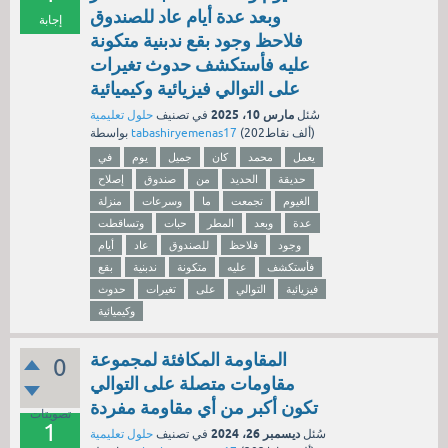
وبعد عدة أيام عاد للصندوق
إجابة
فلاحظ وجود بقع ندبنية متكونة
عليه فأستكشف حدوث تغيرات
على التوالي فيزيائية وكيميائية
مارس 10، 2025
سُئل
في تصنيف
حلول تعليمية
نقاط)
202ألف
(
tabashiryemenas17
بواسطة
يعمل
محمد
كان
جميل
يوم
في
حديقة
الحديد
من
صندوق
إصلاح
الغيوم
تجمعت
ما
وسرعات
منزلة
عدة
وبعد
المطر
حبات
وتساقطت
وجود
فلاحظ
للصندوق
عاد
أيام
فأستكشف
عليه
متكونة
ندبنية
بقع
فيزيائية
التوالي
على
تغيرات
حدوث
وكيميائية
المقاومة المكافئة لمجموعة
0
مقاومات متصلة على التوالي
تكون أكبر من أي مقاومة مفردة
تصويتات
1
ديسمبر 26، 2024
سُئل
في تصنيف
حلول تعليمية