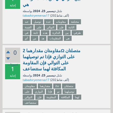
هي
إجابة
ديسمبر 23، 2024
سُئل
بواسطة
نقاط)
202ألف
(
tabashiryemenas17
مختلفة
مقاومات
عدة
توصيل
عند
الثابتة
فإن
التوالي
على
القيمة
طرفي
بين
الدائرة
هذه
ثابتة
في
هي
المقاومات
هذ
من
أي
مقاومتان مقدارهما 2Ω متصلتان
0
على التوازي فإذا تم توصيلهما
على التوالي فإن المقاومة
تصويتات
1
المكافئة لهما ستتضاعف
ديسمبر 23، 2024
سُئل
بواسطة
إجابة
نقاط)
202ألف
(
tabashiryemenas17
متصلتان
2ω
مقدارهما
مقاومتان
توصيلهما
تم
فإذا
التوازي
على
لهما
المكافئة
المقاومة
فإن
التوالي
ستتضاعف