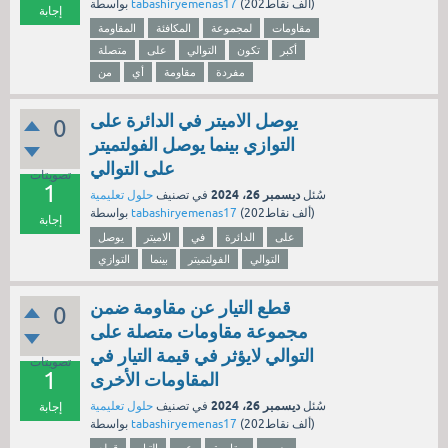
نقاط)
202ألف
(
tabashiryemenas17
بواسطة
إجابة
مقاومات
لمجموعة
المكافئة
المقاومة
أكبر
تكون
التوالي
على
متصلة
مفردة
مقاومة
أي
من
يوصل الاميتر في الدائرة على
0
التوازي بينما يوصل الفولتميتر
على التوالي
تصويتات
1
ديسمبر 26، 2024
سُئل
في تصنيف
حلول تعليمية
نقاط)
202ألف
(
tabashiryemenas17
بواسطة
إجابة
على
الدائرة
في
الاميتر
يوصل
التوالي
الفولتميتر
بينما
التوازي
قطع التيار عن مقاومة ضمن
0
مجموعة مقاومات متصلة على
التوالي لايؤثر في قيمة التيار في
تصويتات
1
المقاومات الأخرى
ديسمبر 26، 2024
سُئل
في تصنيف
حلول تعليمية
إجابة
نقاط)
202ألف
(
tabashiryemenas17
بواسطة