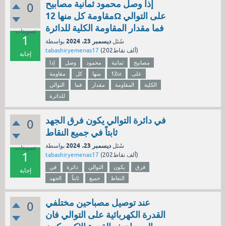
إذا وصل محمود ثمانية مصابيح
0
مقاومة كل منها 12Ω على التوالي
فما مقدار المقاومة الكلية للدائرة
تصويتات
1
ديسمبر 23، 2024
سُئل
بواسطة
نقاط)
202ألف
(
tabashiryemenas17
إجابة
مصابيح
ثمانية
محمود
وصل
إذا
على
12ω
منها
كل
مقاومة
الكلية
المقاومة
مقدار
فما
التوالي
للدائرة
في دائرة التوالي يكون فرق الجهد
0
ثابتاً في جميع النقاط
ديسمبر 23، 2024
سُئل
بواسطة
تصويتات
1
نقاط)
202ألف
(
tabashiryemenas17
فرق
يكون
التوالي
دائرة
في
إجابة
النقاط
جميع
ثابتاً
الجهد
عند توصيل مصباحين مختلفي
0
القدرة الكهربائية على التوالي فان