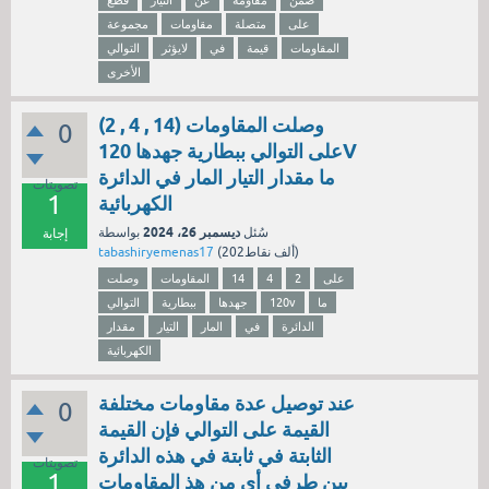
ضمن
مقاومة
عن
التيار
قطع
على
متصلة
مقاومات
مجموعة
المقاومات
قيمة
في
لايؤثر
التوالي
الأخرى
وصلت المقاومات (14 , 4 , 2)
0
على التوالي ببطارية جهدها 120V
ما مقدار التيار المار في الدائرة
تصويتات
1
الكهربائية
ديسمبر 26، 2024
سُئل
بواسطة
إجابة
نقاط)
202ألف
(
tabashiryemenas17
على
2
4
14
المقاومات
وصلت
ما
120v
جهدها
ببطارية
التوالي
الدائرة
في
المار
التيار
مقدار
الكهربائية
عند توصيل عدة مقاومات مختلفة
0
القيمة على التوالي فإن القيمة
الثابتة في ثابتة في هذه الدائرة
تصويتات
1
بين طرفي أي من هذ المقاومات