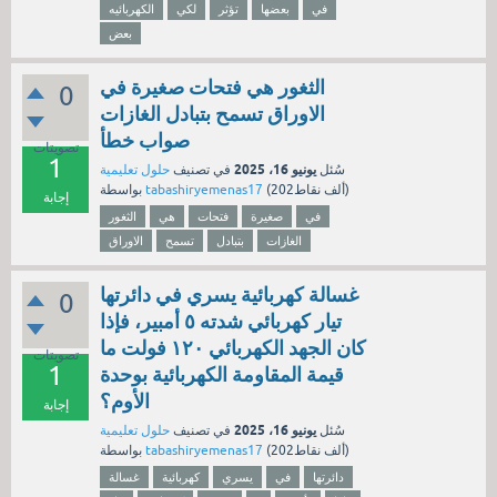
في
بعضها
تؤثر
لكي
الكهربائيه
بعض
الثغور هي فتحات صغيرة في
0
الاوراق تسمح بتبادل الغازات
صواب خطأ
تصويتات
1
يونيو 16، 2025
سُئل
في تصنيف
حلول تعليمية
نقاط)
202ألف
(
tabashiryemenas17
بواسطة
إجابة
في
صغيرة
فتحات
هي
الثغور
الغازات
بتبادل
تسمح
الاوراق
غسالة كهربائية يسري في دائرتها
0
تيار كهربائي شدته ٥ أمبير، فإذا
كان الجهد الكهربائي ۱۲۰ فولت ما
تصويتات
1
قيمة المقاومة الكهربائية بوحدة
الأوم؟
إجابة
يونيو 16، 2025
سُئل
في تصنيف
حلول تعليمية
نقاط)
202ألف
(
tabashiryemenas17
بواسطة
دائرتها
في
يسري
كهربائية
غسالة