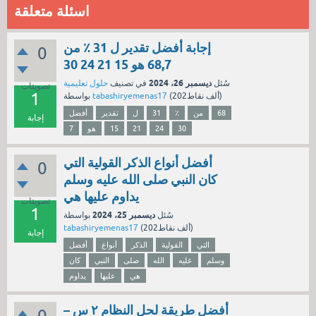
اسئلة متعلقة
إجابة أفضل تقدير ل 31 ٪ من
0
68,7 هو 15 21 24 30
ديسمبر 26، 2024
سُئل
في تصنيف
حلول تعليمية
تصويتات
1
نقاط)
202ألف
(
tabashiryemenas17
بواسطة
68
من
٪
31
ل
تقدير
أفضل
إجابة
30
24
21
15
هو
7
أفضل أنواع الذكر القولية التي
0
كان النبي صلى الله عليه وسلم
يداوم عليها هي
تصويتات
1
ديسمبر 25، 2024
سُئل
بواسطة
نقاط)
202ألف
(
tabashiryemenas17
إجابة
التي
القولية
الذكر
أنواع
أفضل
وسلم
عليه
الله
صلى
النبي
كان
هي
عليها
يداوم
أفضل طريقة لحل النظام ٢ س –
0