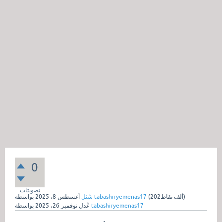
0
تصويتات
نقاط)
202ألف
(
tabashiryemenas17
بواسطة
سُئل
أغسطس 8، 2025
tabashiryemenas17
بواسطة
عُدل
نوفمبر 26، 2025