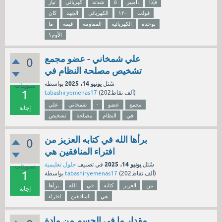
فإذا
أمبير،
٥
شدته
كهربائي
تيار
فولت
۱۲۰
الكهربائي
الجهد
كان
بوحدة
الكهربائية
المقاومة
قيمة
ما
الأوم؟
علي شمخاني - عضو مجمع
0
تشخيص مصلحة النظام في
يونيو 14، 2025
سُئل
بواسطة
تصويتات
1
نقاط)
202ألف
(
tabashiryemenas17
مجمع
عضو
-
شمخاني
علي
إجابة
في
النظام
مصلحة
تشخيص
برأها الله في كتابه العزيز من
0
افتراء المنافقين هي
يونيو 14، 2025
سُئل
في تصنيف
حلول تعليمية
تصويتات
1
نقاط)
202ألف
(
tabashiryemenas17
بواسطة
من
العزيز
كتابه
في
الله
برأها
إجابة
هي
المنافقين
افتراء
مقدار ما في الجسم من مادة