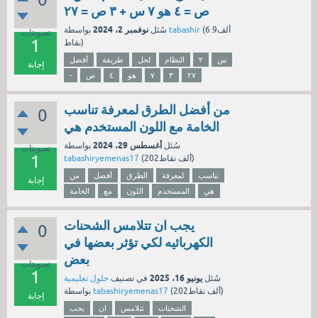
ص = ٤ هو ٧ س + ٣ ص = ٢٧
نوفمبر 2، 2024
6.9ألف
(
tabashir
بواسطة
سُئل
تصويتات
1
نقاط)
س
٢
النظام
لحل
طريقة
أفضل
إجابة
٢٧
٣
٧
هو
٤
ص
-
من أفضل الطرق لمعرفة تناسب
0
الخامة مع اللون المستخدم هي
أغسطس 29، 2024
سُئل
بواسطة
تصويتات
1
نقاط)
202ألف
(
tabashiryemenas17
تناسب
لمعرفة
الطرق
أفضل
من
إجابة
هي
المستخدم
اللون
مع
الخامة
يجب ان تتلامس الشحنات
0
الكهربائيه لكي تؤثر بعضها في
بعض
تصويتات
1
يونيو 16، 2025
سُئل
في تصنيف
حلول تعليمية
نقاط)
202ألف
(
tabashiryemenas17
بواسطة
إجابة
الشحنات
تتلامس
ان
يجب