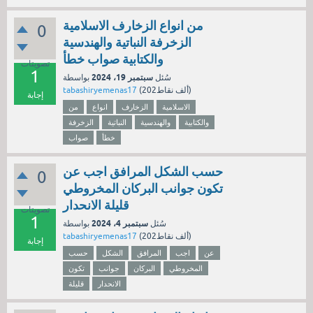
من انواع الزخارف الاسلامية
0
الزخرفة النباتية والهندسية
والكتابية صواب خطأ
تصويتات
1
سبتمبر 19، 2024
سُئل
بواسطة
نقاط)
202ألف
(
tabashiryemenas17
إجابة
الاسلامية
الزخارف
انواع
من
والكتابية
والهندسية
النباتية
الزخرفة
خطأ
صواب
حسب الشكل المرافق اجب عن
0
تكون جوانب البركان المخروطي
قليلة الانحدار
تصويتات
1
سبتمبر 4، 2024
سُئل
بواسطة
نقاط)
202ألف
(
tabashiryemenas17
إجابة
عن
اجب
المرافق
الشكل
حسب
المخروطي
البركان
جوانب
تكون
الانحدار
قليلة