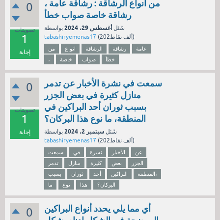
من انواع الرشاقة : رشاقة عامة ،
0
رشاقة خاصة صواب خطأ
أغسطس 29، 2024
سُئل
بواسطة
تصويتات
1
نقاط)
202ألف
(
tabashiryemenas17
عامة
رشاقة
الرشاقة
انواع
من
إجابة
خطأ
صواب
خاصة
،
سمعت في نشرة الأخبار عن تدمر
0
منازل كثيرة في بعض الجزر
بسبب ثوران أحد البراكين في
تصويتات
1
المنطقة، ما نوع هذا البركان؟
سبتمبر 2، 2024
سُئل
بواسطة
إجابة
نقاط)
202ألف
(
tabashiryemenas17
عن
الأخبار
نشرة
في
سمعت
الجزر
بعض
كثيرة
منازل
تدمر
المنطقة،
البراكين
أحد
ثوران
بسبب
البركان؟
هذا
نوع
ما
أي مما يلي يحدد أنواع البراكين
0