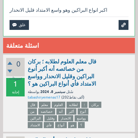
اكبر انواع البراكين وهو واسع الامتداد قليل الانحدار
اسئلة متعلقة
قال معلم العلوم لطلابه ؛ بركان
0
من خصائصه أنه أكبر أنوع
البراكين وقليل الانحدار وواسع
تصويتات
1
الامتداد فأي أنواع البراكين هو ؟
سبتمبر 8، 2024
سُئل
بواسطة
إجابة
نقاط)
202ألف
(
tabashiryemenas17
بركان
؛
لطلابه
العلوم
معلم
قال
أنوع
أكبر
أنه
خصائصه
من
وواسع
الانحدار
وقليل
البراكين
؟
هو
أنواع
فأي
الامتداد