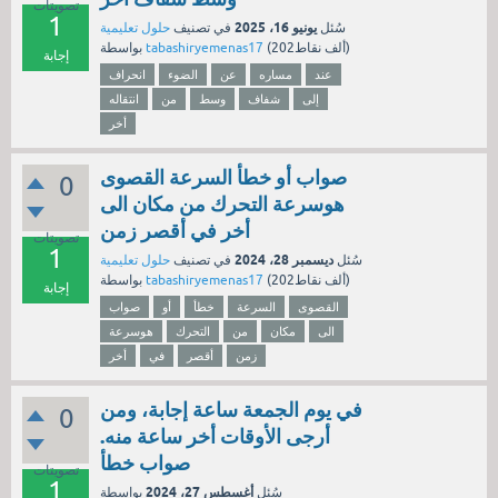
تصويتات
1
يونيو 16، 2025
سُئل
في تصنيف
حلول تعليمية
نقاط)
202ألف
(
tabashiryemenas17
بواسطة
إجابة
عند
مساره
عن
الضوء
انحراف
إلى
شفاف
وسط
من
انتقاله
أخر
صواب أو خطأ السرعة القصوى
0
هوسرعة التحرك من مكان الى
أخر في أقصر زمن
تصويتات
1
ديسمبر 28، 2024
سُئل
في تصنيف
حلول تعليمية
نقاط)
202ألف
(
tabashiryemenas17
بواسطة
إجابة
القصوى
السرعة
خطأ
أو
صواب
الى
مكان
من
التحرك
هوسرعة
زمن
أقصر
في
أخر
في يوم الجمعة ساعة إجابة، ومن
0
أرجى الأوقات أخر ساعة منه.
صواب خطأ
تصويتات
1
أغسطس 27، 2024
سُئل
بواسطة