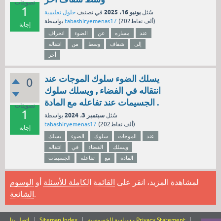
تصويتات
1
يونيو 16، 2025
سُئل
في تصنيف
حلول تعليمية
نقاط)
202ألف
(
tabashiryemenas17
بواسطة
إجابة
عند
مساره
عن
الضوء
انحراف
إلى
شفاف
وسط
من
انتقاله
أخر
يسلك الضوء سلوك الموجات عند
0
انتقاله في الفضاء , ويسلك سلوك
الجسيمات عند تفاعله مع المادة .
تصويتات
1
سبتمبر 3، 2024
سُئل
بواسطة
نقاط)
202ألف
(
tabashiryemenas17
إجابة
عند
الموجات
سلوك
الضوء
يسلك
ويسلك
الفضاء
في
انتقاله
المادة
مع
تفاعله
الجسيمات
لمشاهدة المزيد، انقر على
القائمة الكاملة للأسئلة
أو
الوسوم
.
الشائعة
سياسة الخصوصية - Privacy Statement
Sitemap Index
اتصل بنا