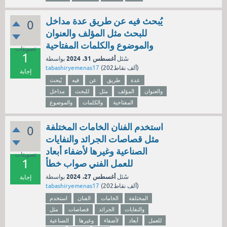
يُبحث فيه عن طريق عدة مداخل
0
للبحث مثل المؤلف والعنوان
والموضوع والكلمات المفتاحية
تصويتات
1
أغسطس 31، 2024
سُئل
بواسطة
نقاط)
202ألف
(
tabashiryemenas17
إجابة
عدة
طريق
عن
فيه
يُبحث
والعنوان
المؤلف
مثل
للبحث
مداخل
المفتاحية
والكلمات
والموضوع
استخدم الفنان الخامات المختلفة
0
مثل قصاصات الجرائد والنفايات
الصناعية وغيرها لأضفاء أبعاد
تصويتات
1
للعمل الفني صواب خطأ
أغسطس 27، 2024
سُئل
بواسطة
إجابة
نقاط)
202ألف
(
tabashiryemenas17
المختلفة
الخامات
الفنان
استخدم
والنفايات
الجرائد
قصاصات
مثل
للعمل
أبعاد
لأضفاء
وغيرها
الصناعية