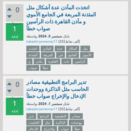
اتخذت الماَذن عدة أشكال مثل
0
المئذنة المربعة في الجامع الأموي
و ماَذن القاهرة ذات الرأسين
تصويتات
1
صواب خطأ
سبتمبر 3، 2024
سُئل
بواسطة
إجابة
نقاط)
202ألف
(
tabashiryemenas17
مثل
أشكال
عدة
الماَذن
اتخذت
الأموي
الجامع
في
المربعة
المئذنة
الرأسين
ذات
القاهرة
ماَذن
و
خطأ
صواب
تدير البرامج التطبيقية مصادر
0
الحاسب مثل الذاكرة ووحدات
الإدخال والإخراج صواب خطأ
تصويتات
1
سبتمبر 1، 2024
سُئل
بواسطة
نقاط)
202ألف
(
tabashiryemenas17
إجابة
مصادر
التطبيقية
البرامج
تدير
ووحدات
الذاكرة
مثل
الحاسب
خطأ
صواب
والإخراج
الإدخال