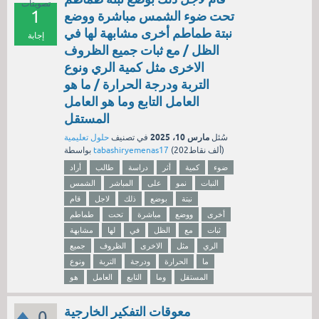
تصويتات
1
تحت ضوء الشمس مباشرة ووضع
نبتة طماطم أخرى مشابهة لها في
إجابة
الظل / مع ثبات جميع الظروف
الاخرى مثل كمية الري ونوع
التربة ودرجة الحرارة / ما هو
العامل التابع وما هو العامل
المستقل
مارس 10، 2025
سُئل
في تصنيف
حلول تعليمية
نقاط)
202ألف
(
tabashiryemenas17
بواسطة
ضوء
كمية
أثر
دراسة
طالب
أراد
النبات
نمو
على
المباشر
الشمس
نبتة
بوضع
ذلك
لاجل
قام
أخرى
ووضع
مباشرة
تحت
طماطم
ثبات
مع
الظل
في
لها
مشابهة
الري
مثل
الاخرى
الظروف
جميع
ما
الحرارة
ودرجة
التربة
ونوع
المستقل
وما
التابع
العامل
هو
معوقات التفكير الخارجية
0