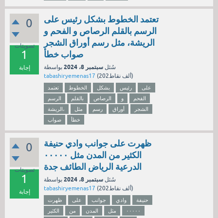
تعتمد الخطوط بشكل رئيس على
0
الرسم بالقلم الرصاص و الفحم و
الريشة، مثل رسم أوراق الشجر
تصويتات
1
صواب خطأ
سبتمبر 8، 2024
سُئل
بواسطة
إجابة
نقاط)
202ألف
(
tabashiryemenas17
على
رئيس
بشكل
الخطوط
تعتمد
الفحم
و
الرصاص
بالقلم
الرسم
الشجر
أوراق
رسم
مثل
الريشة،
خطأ
صواب
ظهرت على جوانب وادي حنيفة
0
الكثير من المدن مثل ٠٠٠٠٠
الدرعية الرياض الطائف جدة
تصويتات
1
سبتمبر 8، 2024
سُئل
بواسطة
نقاط)
202ألف
(
tabashiryemenas17
إجابة
حنيفة
وادي
جوانب
على
ظهرت
٠٠٠٠٠
مثل
المدن
من
الكثير