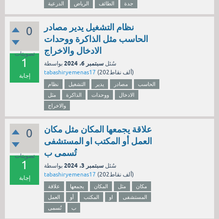
جدة
الطائف
الرياض
الدرعية
نظام التشغيل يدير مصادر
0
الحاسب مثل الذاكرة ووحدات
الادخال والاخراج
تصويتات
1
سبتمبر 6، 2024
سُئل
بواسطة
نقاط)
202ألف
(
tabashiryemenas17
إجابة
الحاسب
مصادر
يدير
التشغيل
نظام
الادخال
ووحدات
الذاكرة
مثل
والاخراج
علاقة يجمعها المكان مثل مكان
0
العمل أو المكتب او المستشفى
تُسمى ب
تصويتات
1
سبتمبر 3، 2024
سُئل
بواسطة
نقاط)
202ألف
(
tabashiryemenas17
إجابة
مكان
مثل
المكان
يجمعها
علاقة
المستشفى
او
المكتب
أو
العمل
ب
تُسمى