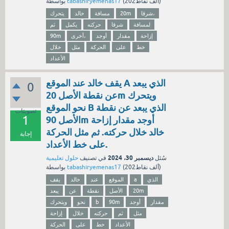
نقاط)
202ألف
(
tabashiryemenas17
بواسطة
شرقا،
20m
مسافة
خالد
يتحرك
لمسافة
شرقا
حركته
يكمل
ثم
إزاحة
مقدار
أوجد
أخرى،
90m
خط
على
الحركة
مثل
خلال
الأعداد
يقف خالد عند الموقع A الذي يبعد
0
عن نقطة الأصل 20m ويتحرك
نحو الموقع B الذي يبعد عن نقطة
تصويتات
1
الأصل 90m أوجد مقدار إزاحة
خالد خلال حركته. ثم مثل الحركة
إجابة
على خط الأعداد.
ديسمبر 30، 2024
سُئل
في تصنيف
حلول تعليمية
نقاط)
202ألف
(
tabashiryemenas17
بواسطة
الذي
a
الموقع
عند
خالد
يقف
20m
الأصل
نقطة
عن
يبعد
مقدار
أوجد
90m
b
نحو
ويتحرك
مثل
ثم
حركته
خلال
إزاحة
الأعداد
خط
على
الحركة