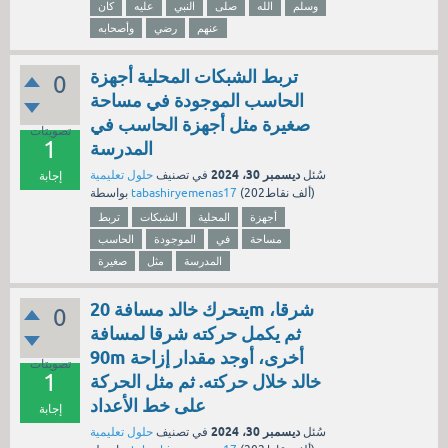
وسلم
الله
صلى
النبي
عليه
كان
عنهم
رضي
وأصحابه
تربط الشبكات المحلية أجهزة
0
الحاسب الموجودة في مساحة
صغيرة مثل أجهزة الحاسب في
تصويتات
1
المدرسة
ديسمبر 30، 2024
سُئل
في تصنيف
حلول تعليمية
إجابة
نقاط)
202ألف
(
tabashiryemenas17
بواسطة
أجهزة
المحلية
الشبكات
تربط
مساحة
في
الموجودة
الحاسب
المدرسة
مثل
صغيرة
يتحرك خالد مسافة 20m شرقا،
0
ثم يكمل حركته شرقا لمسافة
90m أخرى، أوجد مقدار إزاحة
تصويتات
1
خالد خلال حركته. ثم مثل الحركة
على خط الأعداد
إجابة
ديسمبر 30، 2024
سُئل
في تصنيف
حلول تعليمية