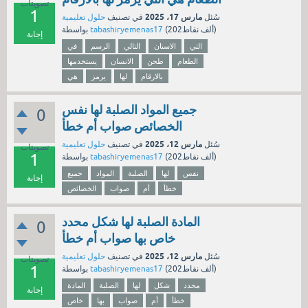
تصويتات
1
مارس 17، 2025
سُئل
في تصنيف
حلول تعليمية
نقاط)
202ألف
(
tabashiryemenas17
بواسطة
إجابة
التي
الاسنان
التالي
الرسم
في
الطعام
طحن
الانسان
يستخدمها
بالارقام
لها
يرمز
هي
جميع المواد الصلبة لها نفس
0
الخصائص صواب أم خطأ
مارس 12، 2025
سُئل
في تصنيف
حلول تعليمية
تصويتات
1
نقاط)
202ألف
(
tabashiryemenas17
بواسطة
نفس
لها
الصلبة
المواد
جميع
إجابة
خطأ
أم
صواب
الخصائص
المادة الصلبة لها شكل محدد
0
خاص بها صواب أم خطأ
مارس 12، 2025
سُئل
في تصنيف
حلول تعليمية
تصويتات
1
نقاط)
202ألف
(
tabashiryemenas17
بواسطة
محدد
شكل
لها
الصلبة
المادة
إجابة
خطأ
أم
صواب
بها
خاص