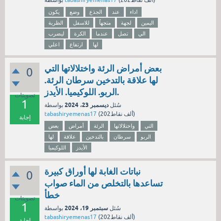
نقاط)
202ألف
(
tabashiryemenas17
بواسطة
اداء
عند
الجذع
وضع
يكون
اليمين
لجهة
متجهاً
للاسفل
الظربة
الي
تصل
عندما
الكرة
ليضرب
لها
ارتفاع
اعلي
بعض أمراض الرئة واختلالاتها التي
0
لها علاقة بالتدخين سرطان الرئة.
الربو. اللوكيميا. الأيدز.
تصويتات
1
ديسمبر 23، 2024
سُئل
بواسطة
نقاط)
202ألف
(
tabashiryemenas17
إجابة
التي
واختلالاتها
الرئة
أمراض
بعض
الربو
سرطان
بالتدخين
علاقة
لها
الأيدز
اللوكيميا
نباتات الغابة لها أوراق كبيرة
0
تساعدها بالتخلص من الماء صواب
خطأ
تصويتات
1
سبتمبر 19، 2024
سُئل
بواسطة
نقاط)
202ألف
(
tabashiryemenas17
إجابة