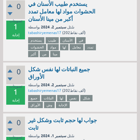
يستخدم طبيب الأسنان في
0
الحشوات مواد لها معامل تمدد
أكبر من مينا الأسنان
تصويتات
1
سبتمبر 2، 2024
سُئل
بواسطة
نقاط)
202ألف
(
tabashiryemenas17
إجابة
في
الأسنان
طبيب
يستخدم
تمدد
معامل
لها
مواد
الحشوات
مينا
من
أكبر
جميع النباتات لها نفس شكل
0
الأوراق
سبتمبر 2، 2024
سُئل
بواسطة
تصويتات
1
نقاط)
202ألف
(
tabashiryemenas17
شكل
نفس
لها
النباتات
جميع
إجابة
الإجابة
وش
الأوراق
جواب لها حجم ثابت وشكل غير
0
ثابت
سبتمبر 1، 2024
سُئل
بواسطة
تصويتات