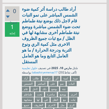
أراد طالب دراسة أثر كمية ضوء
0
الشمس المباشر على نمو النبات
قام لاجل ذلك بوضع نبتة طماطم
تصويتات
1
تحت ضوء الشمس مباشرة ووضع
نبتة طماطم أخرى مشابهة لها في
إجابة
الظل / مع ثبات جميع الظروف
الاخرى مثل كمية الري ونوع
التربة ودرجة الحرارة / ما هو
العامل التابع وما هو العامل
المستقل
مارس 10، 2025
سُئل
في تصنيف
حلول تعليمية
نقاط)
202ألف
(
tabashiryemenas17
بواسطة
ضوء
كمية
أثر
دراسة
طالب
أراد
النبات
نمو
على
المباشر
الشمس
نبتة
بوضع
ذلك
لاجل
قام
أخرى
ووضع
مباشرة
تحت
طماطم
ثبات
مع
الظل
في
لها
مشابهة
الري
مثل
الاخرى
الظروف
جميع