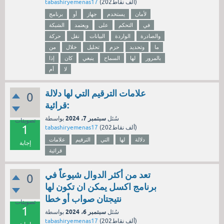
نقاط)
202ألف
(
tabashiryemenas17
لأمان
يستخدم
جهاز
أو
برنامج
في
التحكم
على
ويعتمد
الشبكة
والصادرة
الواردة
البيانات
نقل
حركة
ما
وتحديد
حزم
تحليل
خلال
من
بالمرور
لها
السماح
ينبغي
كان
إذا
لا
أم
علامات الترقيم التي لها دلالة
0
قرائية:
سبتمبر 7، 2024
سُئل
بواسطة
تصويتات
1
نقاط)
202ألف
(
tabashiryemenas17
دلالة
لها
التي
الترقيم
علامات
إجابة
قرائية
تعد من أكثر الدوال شيوعاً في
0
برنامج اكسل يمكن ان تكون لها
نتيجتان صواب أو خطا
تصويتات
1
سبتمبر 6، 2024
سُئل
بواسطة
نقاط)
202ألف
(
tabashiryemenas17