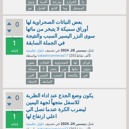
ما
الحرارة
ودرجة
التربة
ونوع
المستقل
وما
التابع
العامل
هو
بعض النباتات الصحراوية لها
0
أوراق سميكة لا يتبخر من مائها
سوى النزر اليسير السبب والنتيجة
تصويتات
1
في الجملة السابقة
ديسمبر 28، 2024
سُئل
في تصنيف
حلول تعليمية
إجابة
نقاط)
202ألف
(
tabashiryemenas17
بواسطة
أوراق
لها
الصحراوية
النباتات
بعض
سوى
مائها
من
يتبخر
لا
سميكة
في
والنتيجة
السبب
اليسير
النزر
السابقة
الجملة
يكون وضع الجذع عند اداء الظربة
0
للاسفل متجهاً لجهة اليمين
ليضرب الكرة عندما تصل الي
تصويتات
1
اعلي ارتفاع لها
ديسمبر 24، 2024
سُئل
في تصنيف
حلول تعليمية
إجابة