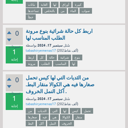
كبيرة
أوراق
لها
الغابة
نباتات
صواب
الماء
من
بالتخلص
تساعدها
خطأ
اربط كل حالة شرائية بنوع مرونة
0
الطلب المناسب لها
سبتمبر 17، 2024
سُئل
بواسطة
تصويتات
1
نقاط)
202ألف
(
tabashiryemenas17
بنوع
شرائية
حالة
كل
اربط
إجابة
لها
المناسب
الطلب
مرونة
من الثديات التي لها كيس تحمل
0
صغارها فيه هي الكوالا منقار البط.
آكل النمل الخروف .
تصويتات
1
سبتمبر 17، 2024
سُئل
بواسطة
نقاط)
202ألف
(
tabashiryemenas17
إجابة
تحمل
كيس
لها
التي
الثديات
من
منقار
الكوالا
هي
فيه
صغارها
الخروف
النمل
آكل
البط