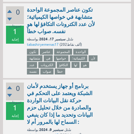
تكون عناصر المجموعة الواحدة
0
متشابهة في خواصها الكيميائية؛
لأن عدد الكترونات التكافؤ لها هو
تصويتات
1
نفسه. صواب خطأ
سبتمبر 17، 2024
سُئل
بواسطة
إجابة
نقاط)
202ألف
(
tabashiryemenas17
الواحدة
المجموعة
عناصر
تكون
لأن
الكيميائية؛
خواصها
في
متشابهة
هو
لها
التكافؤ
الكترونات
عدد
خطأ
صواب
نفسه
برنامج أو جهاز يستخدم لأمان
0
الشبكة ويعتمد على التحكم في
حركة نقل البيانات الواردة
تصويتات
1
والصادرة من خلال تحليل حزم
البيانات وتحديد ما إذا كان ينبغي
إجابة
السماح لها بالمرور أم لا :
سبتمبر 9، 2024
سُئل
بواسطة