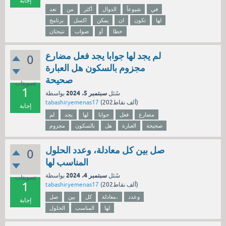
إجابة
في
شيوعاً
الدوال
أكثر
من
تعد
لها
تكون
ان
يمكن
اكسل
برنامج
خطا
أو
صواب
نتيجتان
لم يجد لها جوابا يجد فعل مضارع
0
مجزوم بالسكون هل العبارة
صحيحة
تصويتات
1
سبتمبر 5، 2024
سُئل
بواسطة
نقاط)
202ألف
(
tabashiryemenas17
إجابة
مضارع
فعل
جوابا
لها
يجد
لم
صحيحة
العبارة
هل
بالسكون
مجزوم
صل بين كل معادلة، وعدد الحلول
0
المناسب لها
سبتمبر 4، 2024
سُئل
بواسطة
تصويتات
1
نقاط)
202ألف
(
tabashiryemenas17
وعدد
معادلة،
كل
بين
صل
إجابة
لها
المناسب
الحلول