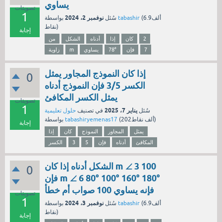
يساوي
تصويتات
1
نوفمبر 2، 2024
6.9ألف
(
tabashir
بواسطة
سُئل
نقاط)
إجابة
2
كان
إذا
أدناه
الشكل
من
7
فإن
78°
يساوي
m
زاوية
إذا كان النموذج المجاور يمثل
0
الكسر 3/5 فإن النموذج أدناه
يمثل الكسر المكافئ
تصويتات
1
يناير 7، 2025
سُئل
في تصنيف
حلول تعليمية
نقاط)
202ألف
(
tabashiryemenas17
بواسطة
إجابة
يمثل
المجاور
النموذج
كان
إذا
المكافئ
أدناه
فإن
5
3
الكسر
الشكل أدناه إذا كان m ∠ 3 100
0
فإن m ∠ 6 80° 100° 160° 180°
فإنه يساوي 100 صواب أم خطأ
تصويتات
1
نوفمبر 3، 2024
6.9ألف
(
tabashir
بواسطة
سُئل
نقاط)
إجابة