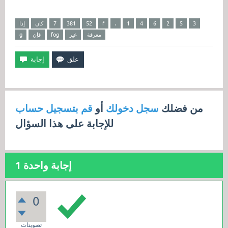
3
5
2
6
4
1
،
f
52
381
7
كان
إذا
معرفة
غير
fog
فإن
g
من فضلك
سجل دخولك
أو
قم بتسجيل حساب
للإجابة على هذا السؤال
إجابة واحدة
1
0
تصويتات