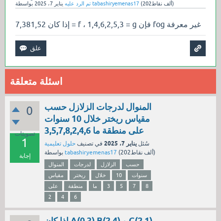
نقاط)
202ألف
(
tabashiryemenas17
بواسطة
تم الرد عليه
يناير 7، 2025
إذا كان 7,381,52 = f ، 1,4,6,2,5,3 = g فإن fog غير معرفة
اسئلة متعلقة
المنوال لدرجات الزلازل حسب
0
مقياس ريختر خلال 10 سنوات
على منطقة ما 3,5,7,8,2,4,6
تصويتات
1
يناير 7، 2025
سُئل
في تصنيف
حلول تعليمية
نقاط)
202ألف
(
tabashiryemenas17
بواسطة
إجابة
حسب
الزلازل
لدرجات
المنوال
سنوات
10
خلال
ريختر
مقياس
8
7
5
3
ما
منطقة
على
2
4
6
إذا كان A(0 3) B(2 4) و C(2 1)