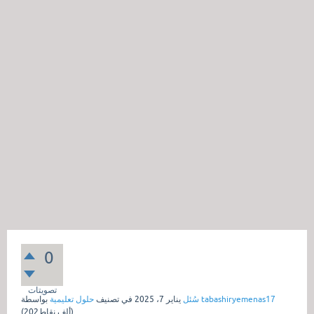
0
تصويتات
tabashiryemenas17
بواسطة
سُئل
يناير 7، 2025
في تصنيف
حلول تعليمية
نقاط)
202ألف
(