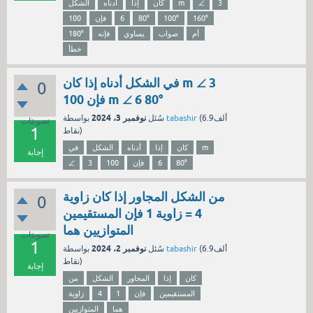
3
∠
m
كان
إذا
أدناه
الشكل
160°
100°
80°
6
فإن
100
أم
صواب
يساوي
فإنه
180°
خطأ
في الشكل أدناه إذا كان m ∠ 3
0
100 فإن m ∠ 6 80°
نوفمبر 3، 2024
6.9ألف
(
tabashir
بواسطة
سُئل
تصويتات
1
نقاط)
m
كان
إذا
أدناه
الشكل
في
إجابة
80°
6
فإن
100
3
∠
من الشكل المجاور إذا كان زاوية
0
4 = زاوية 1 فإن المستقيمين
المتوازيين هما
تصويتات
1
نوفمبر 2، 2024
6.9ألف
(
tabashir
بواسطة
سُئل
نقاط)
إجابة
كان
إذا
المجاور
الشكل
من
المستقيمين
فإن
1
4
زاوية
هما
المتوازيين