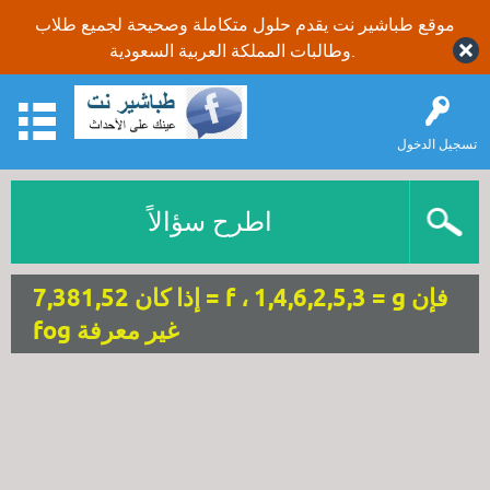
موقع طباشير نت يقدم حلول متكاملة وصحيحة لجميع طلاب
وطالبات المملكة العربية السعودية.
تسجيل الدخول
اطرح سؤالاً
إذا كان 7,381,52 = f ، 1,4,6,2,5,3 = g فإن
fog غير معرفة