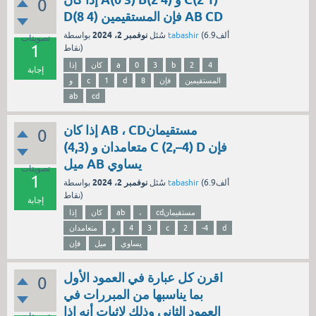
0
D(8 4) فإن المستقيمين AB CD
نوفمبر 2، 2024
6.9ألف
(
tabashir
بواسطة
سُئل
تصويتات
1
نقاط)
4
2
b
3
0
a
كان
إذا
إجابة
المستقيمين
فإن
8
d
1
c
و
ab
cd
إذا كان AB ، CDمستقيمان
0
متعامدان و (4,3) C (2,–4) D فإن
ميل AB يساوي
تصويتات
1
نوفمبر 2، 2024
6.9ألف
(
tabashir
بواسطة
سُئل
نقاط)
إجابة
cdمستقيمان
،
ab
كان
إذا
d
-4
2
c
3
4
و
متعامدان
يساوي
ميل
فإن
اقرن كل عبارة في العمود الأول
0
بما يناسبها من المبررات في
العمود الثاني وذلك لإثبات أنه إذا
تصويتات