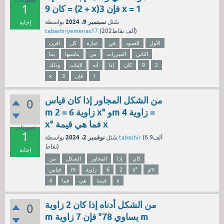
1
كان 9 = (2 + x)3 فإن x = 1
سبتمبر 9، 2024
سُئل
بواسطة
إجابة
نقاط)
202ألف
(
tabashiryemenas17
الأول
العمود
في
عبارة
كل
اقرن
الثاني
المبررات
من
يناسبها
بما
2
9
كان
إذا
أنه
لإثبات
وذلك
1
فإن
3
x
من الشكل المجاور إذا كان قياس
0
m زاوية 6 = 2 x° وm زاوية 4 =
x° فما هي قيمة x
تصويتات
1
نوفمبر 2، 2024
6.9ألف
(
tabashir
بواسطة
سُئل
نقاط)
إجابة
كان
إذا
المجاور
الشكل
من
وm
x°
2
6
زاوية
m
قياس
x
قيمة
هي
فما
4
من الشكل أدناه إذا كان 2 زاوية
0
m يساوي 78° فإن 7 زاوية m