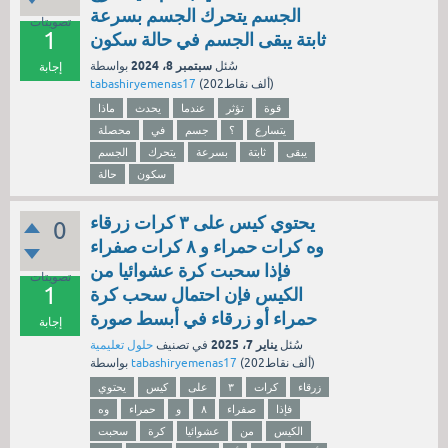
الجسم يتحرك الجسم بسرعة
تصويتات
1
ثابتة يبقى الجسم في حالة سكون
سبتمبر 8، 2024
سُئل
بواسطة
إجابة
نقاط)
202ألف
(
tabashiryemenas17
قوة
تؤثر
عندما
يحدث
ماذا
يتسارع
؟
جسم
في
محصلة
يبقى
ثابتة
بسرعة
يتحرك
الجسم
سكون
حالة
يحتوي كيس على ٣ كرات زرقاء
0
وه كرات حمراء و ۸ كرات صفراء
فإذا سحبت كرة عشوائيا من
تصويتات
1
الكيس فإن احتمال سحب كرة
حمراء أو زرقاء في أبسط صورة
إجابة
يناير 7، 2025
سُئل
في تصنيف
حلول تعليمية
نقاط)
202ألف
(
tabashiryemenas17
بواسطة
زرقاء
كرات
٣
على
كيس
يحتوي
فإذا
صفراء
۸
و
حمراء
وه
الكيس
من
عشوائيا
كرة
سحبت