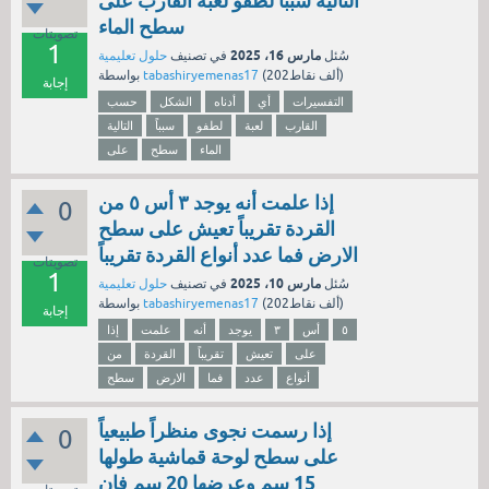
التالية سبباً لطفو لعبة القارب على
سطح الماء
تصويتات
1
مارس 16، 2025
سُئل
في تصنيف
حلول تعليمية
نقاط)
202ألف
(
tabashiryemenas17
بواسطة
إجابة
التفسيرات
أي
أدناه
الشكل
حسب
القارب
لعبة
لطفو
سبباً
التالية
الماء
سطح
على
إذا علمت أنه يوجد ٣ أس ٥ من
0
القردة تقريباً تعيش على سطح
الارض فما عدد أنواع القردة تقريباً
تصويتات
1
مارس 10، 2025
سُئل
في تصنيف
حلول تعليمية
نقاط)
202ألف
(
tabashiryemenas17
بواسطة
إجابة
٥
أس
٣
يوجد
أنه
علمت
إذا
على
تعيش
تقريباً
القردة
من
أنواع
عدد
فما
الارض
سطح
إذا رسمت نجوى منظراً طبيعياً
0
على سطح لوحة قماشية طولها
15 سم وعرضها 20 سم فإن