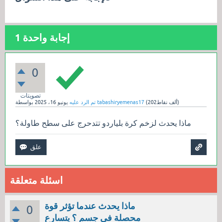
إجابة واحدة
1
0
تصويتات
نقاط)
202ألف
(
tabashiryemenas17
بواسطة
تم الرد عليه
يونيو 16، 2025
ماذا يحدث لزخم كرة بلياردو تتدحرج على سطح طاولة؟
اسئلة متعلقة
ماذا يحدث عندما تؤثر قوة
0
محصلة في جسم ؟ يتسارع