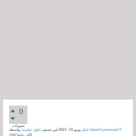
0
تصويتات
tabashiryemenas17
بواسطة
سُئل
يونيو 16، 2025
في تصنيف
حلول تعليمية
نقاط)
202ألف
(