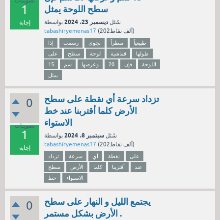
تصويتات
1
سطح اللوحة يمثل
ديسمبر 23، 2024
سُئل
بواسطة
إجابة
نقاط)
202ألف
(
tabashiryemenas17
طبيعياً
منظراً
نجوى
رسمت
إذا
طولها
قماشية
لوحة
سطح
على
اللوحة
فإن
20
وعرضها
سم
15
يمثل
تزداد سرعة أي نقطة على سطح
0
الأرض كلما أقتربنا عند خط
الاستواء
تصويتات
1
سبتمبر 8، 2024
سُئل
بواسطة
نقاط)
202ألف
(
tabashiryemenas17
إجابة
على
نقطة
أي
سرعة
تزداد
عند
أقتربنا
كلما
الأرض
سطح
الاستواء
خط
يجتمع الليل و النهار على سطح
0
الأرض بشكل مستمر .