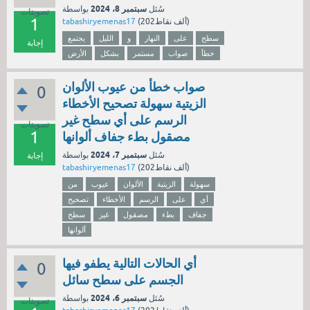
سبتمبر 8، 2024
سُئل
بواسطة
تصويتات
1
نقاط)
202ألف
(
tabashiryemenas17
سطح
على
النهار
و
الليل
يجتمع
إجابة
خطأ
صواب
مستمر
بشكل
الأرض
صواب خطأ من عيوب الألوان
0
الزيتية سهولة تصحيح الأخطاء
الرسم على أي سطح غير
تصويتات
1
مصقول بطء جفاف ألوانها
سبتمبر 7، 2024
سُئل
بواسطة
إجابة
نقاط)
202ألف
(
tabashiryemenas17
سهولة
الزيتية
الألوان
عيوب
من
أي
على
الرسم
الأخطاء
تصحيح
جفاف
بطء
مصقول
غير
سطح
ألوانها
أي الحالات التالية يطفو فيها
0
الجسم على سطح سائل
سبتمبر 6، 2024
سُئل
بواسطة
تصويتات