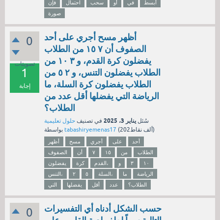
أبسط
في
أو
سحب
احتمال
فإن
صورة
أظهر مسح أجري على أحد
0
الصفوف أن ٧ ١٥ من الطلاب
يفضلون كرة القدم، و ٣ ١٠ من
تصويتات
1
الطلاب يفضلون التنس، و ٢ ٥ من
الطلاب يفضلون كرة السلة، ما
إجابة
الرياضة التي يفضلها أقل عدد من
الطلاب؟
يناير 3، 2025
سُئل
في تصنيف
حلول تعليمية
نقاط)
202ألف
(
tabashiryemenas17
بواسطة
أحد
على
أجري
مسح
أظهر
الطلاب
من
١٥
٧
أن
الصفوف
١٠
٣
و
القدم،
كرة
يفضلون
الرياضة
ما
السلة،
٥
٢
التنس،
الطلاب؟
عدد
أقل
يفضلها
التي
حسب الشكل أدناه أي التفسيرات
0