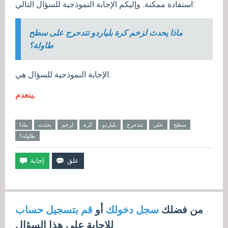
استفادة ممكنة. وإليكم الإجابة النموذجية للسؤال التالي:
ماذا يحدث لزخم كرة بلياردو تتدحرج على سطح
طاولة؟
الإجابة النموذجية للسؤال هي:
ينعدم.
سطح
على
تتدحرج
بلياردو
كرة
لزخم
يحدث
ماذا
طاولة؟
من فضلك
سجل دخولك
أو
قم بتسجيل حساب
للإجابة على هذا السؤال